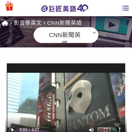
影音學英文
CNN新聞英語
學員專區
CNN新聞英
課程總覽
語
日語課程總表
開課查詢
英文課程總表
全國分校
英文會話
免費資源
商用英文
英文部落格
師資團隊
英文檢定
多益秒學堂
學習分享
能力養成
TOEIC 多益課程