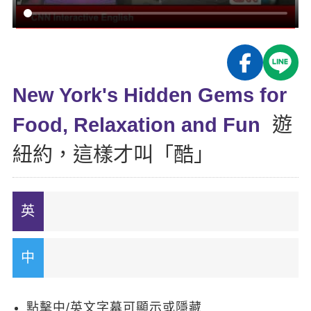
影音學英文
學員故事
IELTS 雅思課程
校園贊助
特色課程
自然發音
英文能力測驗
GEPT 全民英檢課程
學員讚出來
英文聽力養成
線上真人
主題課程
企業服務
TOEFL 托福課程
開口溜英文
活動花絮
英語俱樂部
New York's Hidden Gems for
更多
日語
Recruiting
旅遊英文
ECAM
Food, Relaxation and Fun
遊
韓語
一對一家教
基礎字彙
Let's Talk
紐約，這樣才叫「酷」
西班牙語
企業訓練
情境閱讀
外語即時通
點讀筆教材
英文文法技巧
兒童美語
數位學習教材
英文寫作
TED Talks
CNN聽力強化
點擊中/英文字幕可顯示或隱藏