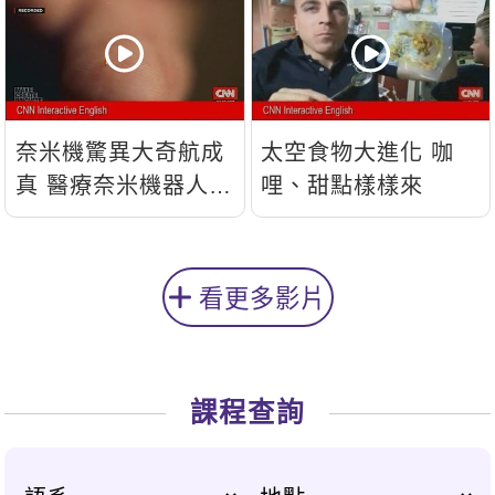
奈米機驚異大奇航成
太空食物大進化 咖
真 醫療奈米機器人問
哩、甜點樣樣來
世
看更多影片
課程查詢