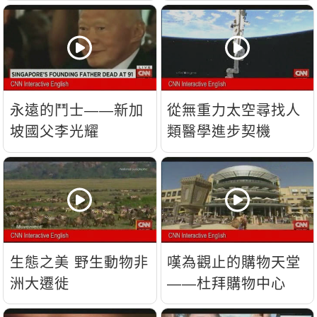
流？
永遠的鬥士——新加
從無重力太空尋找人
坡國父李光耀
類醫學進步契機
生態之美 野生動物非
嘆為觀止的購物天堂
洲大遷徙
——杜拜購物中心