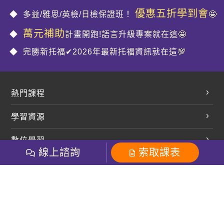
優惠五折學到會
多益/雅思/英檢/日檢保證班！
🤩
萬元補助
計畫開跑!語言升級專案就在這🤩
完勝新托福✔2026年最新托福資訊就在這💯
熱門課程
英文會話
學習資源
開口溜英文
英文部落格
數位學習
多益課程
開課查詢
線上諮詢
索取課表
巨匠美語數位學院
雅思課程
社群
學員專區
巨匠日語數位學院
全民英檢
就愛嗑英文吐司FB
Line 官方帳號
巨匠教育集團
粉絲團
Line官方
影音
Instagram
巨匠電腦數位學院
商用英文
就愛嗑英文吐司IG
巨匠教育集團
其他
英文有益思FB
巨匠線上真人