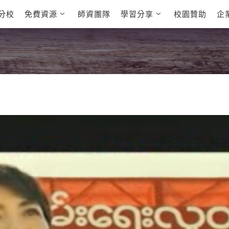
分校
免費資源
師資團隊
學習分享
校園贊助
企
英文部落格
多益秒學堂
學員故事
影音學英文
學員讚出來
英文能力
能力養成
 多益課程
自然發音
英文聽力養成
 雅思課程
開口溜英文
旅遊英文
全民英檢課程
基礎字彙
情境閱讀
E
 托福課程
英文文法技巧
英文寫作
L
TED Talks
CNN聽力強化
新聞英文