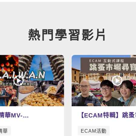
熱門學習影片
精華MV-
【ECAM特輯】跳
W.A.N
寶趣：找尋屬於你的
精華
ECAM活動
吧！