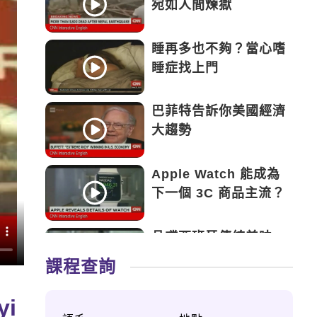
宛如人間煉獄
睡再多也不夠？當心嗜
睡症找上門
巴菲特告訴你美國經濟
大趨勢
Apple Watch 能成為
下一個 3C 商品主流？
品嚐西班牙傳統美味
——Tapas
課程查詢
永遠的鬥士——新加坡
yi