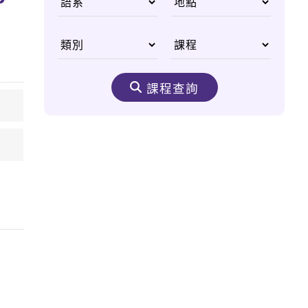
國父李光耀
從無重力太空尋找人類
醫學進步契機
課程查詢
生態之美 野生動物非
洲大遷徙
嘆為觀止的購物天堂
——杜拜購物中心
奈米機驚異大奇航成真
醫療奈米機器人問世
太空食物大進化 咖
哩、甜點樣樣來