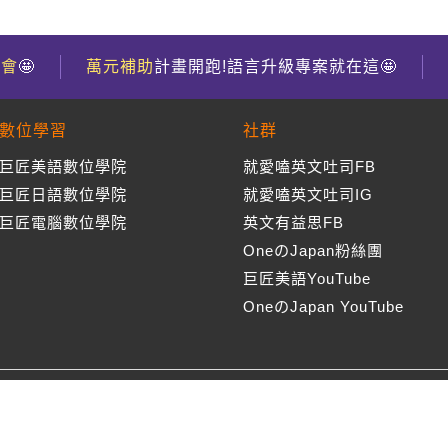
到會
🤩
萬元補助
計畫開跑!語言升級專案就在這🤩
數位學習
社群
巨匠美語數位學院
就愛嗑英文吐司FB
巨匠日語數位學院
就愛嗑英文吐司IG
巨匠電腦數位學院
英文有益思FB
OneのJapan粉絲團
巨匠美語YouTube
OneのJapan YouTube