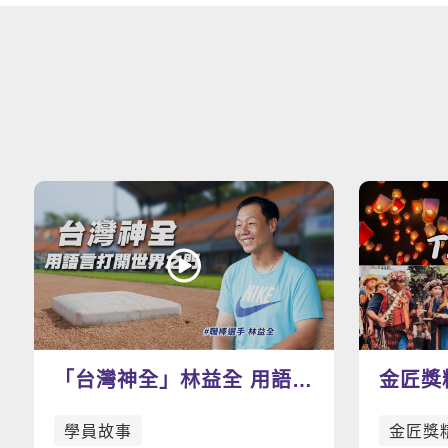
「台灣神全」林益全 用語言
金匠獎
打開世界之門
T.A.I.
學員故事
金匠獎