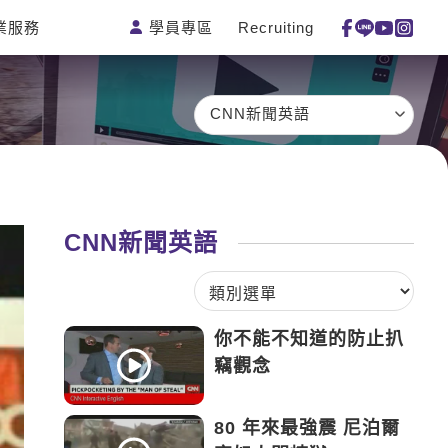
學員專區
Recruiting
業服務
測驗
活動花絮
特色課程
線上真人
更多
主題課程
日語
一對一家教
CNN新聞英語
英語俱樂部
韓語
企業訓練
CAM
西班牙語
點讀筆教材
et's Talk
外語即時通
數位學習教材
CNN新聞英語
兒童美語
你不能不知道的防止扒
竊觀念
80 年來最強震 尼泊爾