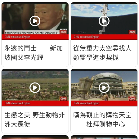
流？
永遠的鬥士——新加
從無重力太空尋找人
坡國父李光耀
類醫學進步契機
生態之美 野生動物非
嘆為觀止的購物天堂
洲大遷徙
——杜拜購物中心