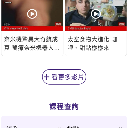
奈米機驚異大奇航成
太空食物大進化 咖
真 醫療奈米機器人問
哩、甜點樣樣來
世
看更多影片
課程查詢