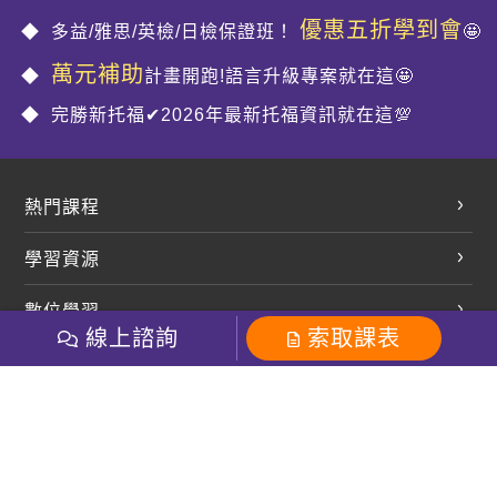
優惠五折學到會
多益/雅思/英檢/日檢保證班！
🤩
萬元補助
計畫開跑!語言升級專案就在這🤩
完勝新托福✔2026年最新托福資訊就在這💯
熱門課程
英文會話
學習資源
開口溜英文
英文部落格
數位學習
多益課程
開課查詢
線上諮詢
索取課表
巨匠美語數位學院
雅思課程
社群
學員專區
巨匠日語數位學院
全民英檢
就愛嗑英文吐司FB
Line 官方帳號
巨匠教育集團
粉絲團
Line官方
影音
Instagram
巨匠電腦數位學院
商用英文
就愛嗑英文吐司IG
巨匠教育集團
其他
英文有益思FB
巨匠線上真人