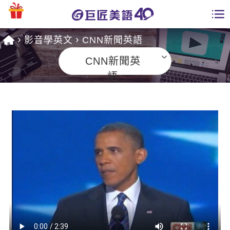
影音學英文
CNN新聞英語
學員專區
CNN新聞英
課程總覽
語
日語課程總表
開課查詢
英文課程總表
全國分校
英文會話
免費資源
商用英文
英文部落格
師資團隊
英文檢定
多益秒學堂
學習分享
能力養成
TOEIC 多益課程