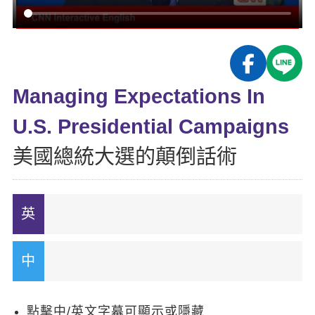
影音學英文
學員故事
IELTS 雅思課程
校園贊助
特色課程
自然發音
英文能力測驗
GEPT 全民英檢課程
學員讚出來
英文聽力養成
線上真人
主題課程
企業服務
TOEFL 托福課程
開口溜英文
活動花絮
英語俱樂部
Managing Expectations In
更多
日語
Recruiting
旅遊英文
ECAM
U.S. Presidential Campaigns
韓語
一對一家教
基礎字彙
Let's Talk
美國總統大選的顛倒話術
西班牙語
企業訓練
情境閱讀
外語即時通
點讀筆教材
英文文法技巧
兒童美語
數位學習教材
英文寫作
TED Talks
CNN聽力強化
點擊中/英文字幕可顯示或隱藏