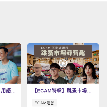
看更多影片
 用語言
【ECAM特輯】跳蚤市場尋
寶趣：找尋屬於你的寶物
ECAM活動
吧！