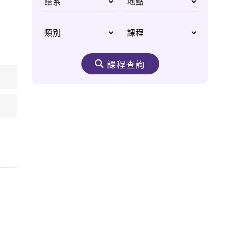
國父李光耀
從無重力太空尋找人類
醫學進步契機
課程查詢
生態之美 野生動物非
洲大遷徙
嘆為觀止的購物天堂
——杜拜購物中心
奈米機驚異大奇航成真
醫療奈米機器人問世
太空食物大進化 咖
哩、甜點樣樣來