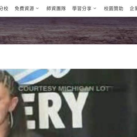
分校
免費資源
師資團隊
學習分享
校園贊助
企
英文部落格
多益秒學堂
學員故事
影音學英文
學員讚出來
英文能力
能力養成
多益課程
自然發音
英文聽力養成
雅思課程
開口溜英文
旅遊英文
全民英檢課
基礎字彙
情境閱讀
英文文法技巧
英文寫作
托福課程
Cengage TED
CNN聽力強化
Talks
新聞英文