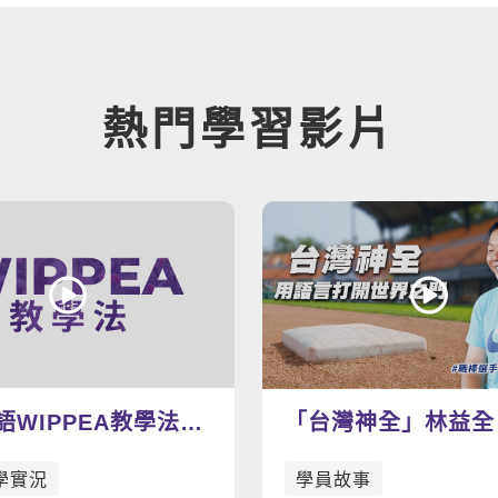
熱門學習影片
語WIPPEA教學法示
「台灣神全」林益全
打開世界之門
學實況
學員故事