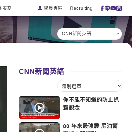
學員專區
Recruiting
業服務
測驗
活動花絮
特色課程
線上真人
更多
主題課程
日語
一對一家教
CNN新聞英語
英語俱樂
韓語
企業訓練
部
西班牙語
點讀筆教材
ECAM
外語即時
數位學習教
Let's Talk
通
材
CNN新聞英語
兒童美語
你不能不知道的防止扒
竊觀念
80 年來最強震 尼泊爾