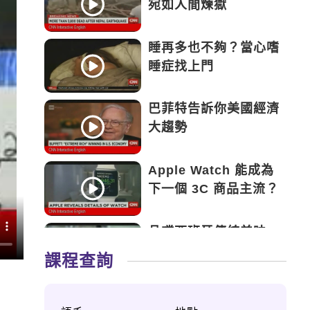
宛如人間煉獄
睡再多也不夠？當心嗜
睡症找上門
巴菲特告訴你美國經濟
大趨勢
Apple Watch 能成為
下一個 3C 商品主流？
品嚐西班牙傳統美味
——Tapas
課程查詢
永遠的鬥士——新加坡