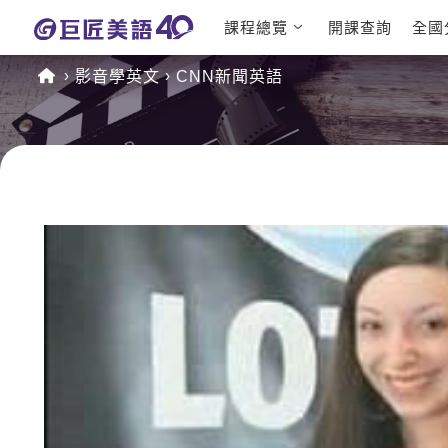
課程總覽
開課查詢
全國
日語課程總
英文檢定
影音學英文
CNN新聞英語
表
TOEIC 
英文課程總
IELTS 
表
GEPT 
英文會話
程
商用英文
TOEFL 