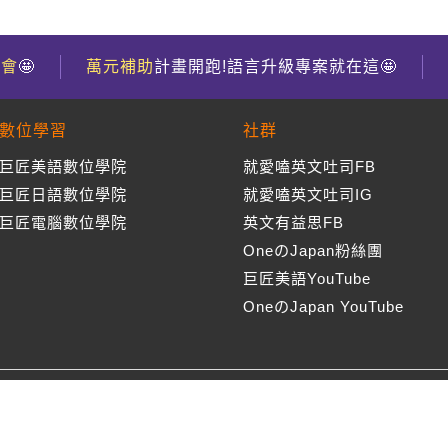
到會
🤩
萬元補助
計畫開跑!語言升級專案就在這🤩
數位學習
社群
巨匠美語數位學院
就愛嗑英文吐司FB
巨匠日語數位學院
就愛嗑英文吐司IG
巨匠電腦數位學院
英文有益思FB
OneのJapan粉絲團
巨匠美語YouTube
OneのJapan YouTube