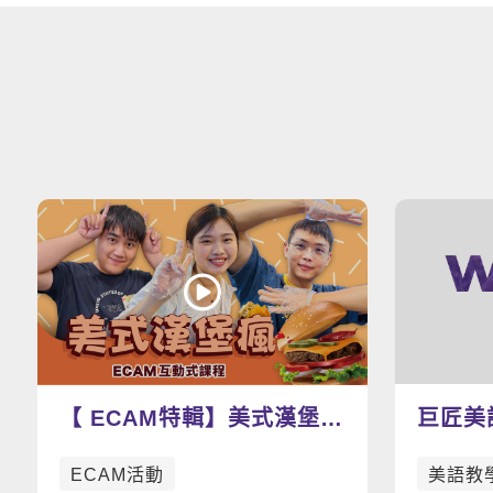
【 ECAM特輯】美式漢堡瘋
巨匠美
動手做漢堡學英文，好吃好
範影片
ECAM活動
美語教
玩到爆表🍔