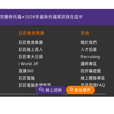
完勝新托福✔2026年最新托福資訊就在這💯
巨匠教育集團
其他
巨匠教育集團
關於我們
巨匠線上真人
人才招募
巨匠東大日語
Recruiting
i World JR
講師專區
窩課360
防詐騙提醒
巨匠電腦
線上體驗專區
巨匠電腦直播教學
常見問題FAQ
線上諮詢
索取課表
周一至周五09：00-18：00
免付費客服專線：0800-231-381