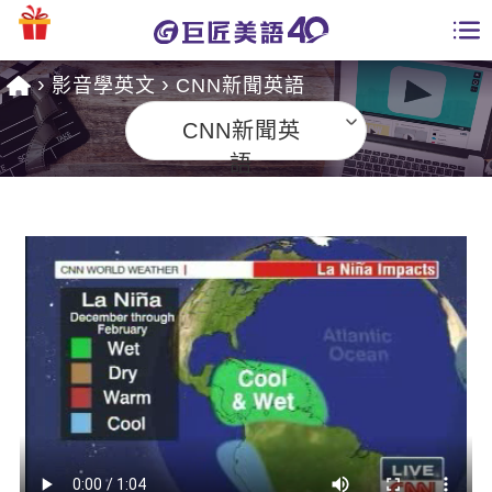
影音學英文
CNN新聞英語
學員專區
CNN新聞英
課程總覽
語
日語課程總表
開課查詢
英文課程總表
全國分校
英文會話
免費資源
商用英文
英文部落格
師資團隊
英文檢定
多益秒學堂
學習分享
能力養成
TOEIC 多益課程