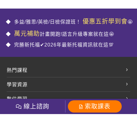
優惠五折學到會
多益/雅思/英檢/日檢保證班！
🤩
萬元補助
計畫開跑!語言升級專案就在這🤩
完勝新托福✔2026年最新托福資訊就在這💯
熱門課程
英文會話
學習資源
開口溜英文
英文部落格
數位學習
多益課程
開課查詢
線上諮詢
索取課表
巨匠美語數位學院
雅思課程
社群
學員專區
巨匠日語數位學院
全民英檢
就愛嗑英文吐司FB
Line 官方帳號
巨匠教育集團
粉絲團
Line官方
影音
Instagram
巨匠電腦數位學院
商用英文
就愛嗑英文吐司IG