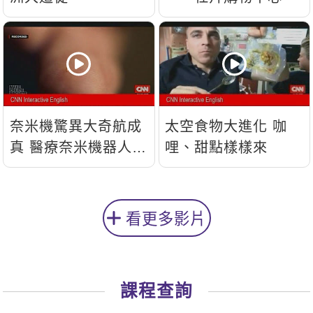
奈米機驚異大奇航成
太空食物大進化 咖
真 醫療奈米機器人問
哩、甜點樣樣來
世
看更多影片
課程查詢