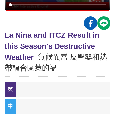
影音學英文
學員故事
IELTS 雅思課程
校園贊助
特色課程
自然發音
英文能力測驗
GEPT 全民英檢課程
學員讚出來
英文聽力養成
線上真人
主題課程
企業服務
TOEFL 托福課程
開口溜英文
活動花絮
英語俱樂部
La Nina and ITCZ Result in
更多
日語
Recruiting
旅遊英文
ECAM
this Season's Destructive
韓語
一對一家教
基礎字彙
Let's Talk
Weather
氣候異常 反聖嬰和熱
西班牙語
企業訓練
情境閱讀
帶輻合區惹的禍
外語即時通
點讀筆教材
英文文法技巧
兒童美語
數位學習教材
英文寫作
Cengage TED Talks
CNN聽力強化