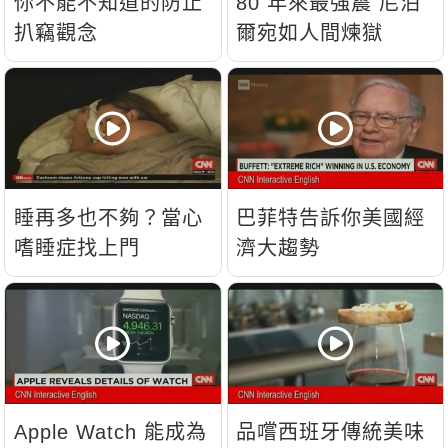
你不能不知道的防止
80 年來最強震 尼泊
扒竊觀念
爾宛如人間煉獄
睡再多也不夠？當心
巴菲特告訴你美國經
嗜睡症找上門
濟大趨勢
Apple Watch 能成為
品嚐西班牙傳統美味