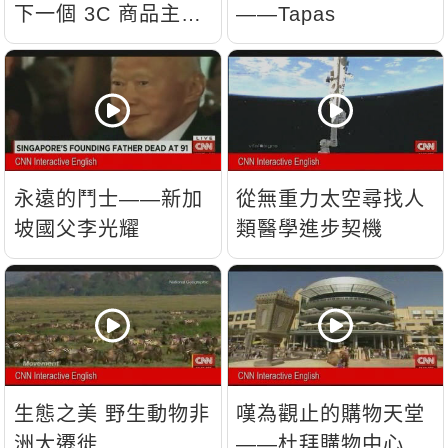
下一個 3C 商品主
——Tapas
流？
永遠的鬥士——新加
從無重力太空尋找人
坡國父李光耀
類醫學進步契機
生態之美 野生動物非
嘆為觀止的購物天堂
洲大遷徙
——杜拜購物中心