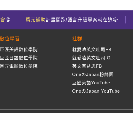
到會
🤩
萬元補助
計畫開跑!語言升級專案就在這🤩
數位學習
社群
巨匠美語數位學院
就愛嗑英文吐司FB
巨匠日語數位學院
就愛嗑英文吐司IG
巨匠電腦數位學院
英文有益思FB
OneのJapan粉絲團
巨匠美語YouTube
OneのJapan YouTube