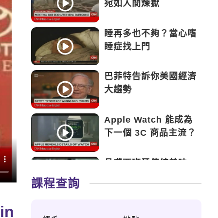
宛如人間煉獄
睡再多也不夠？當心嗜
睡症找上門
巴菲特告訴你美國經濟
大趨勢
Apple Watch 能成為
下一個 3C 商品主流？
品嚐西班牙傳統美味
——Tapas
課程查詢
永遠的鬥士——新加坡
in