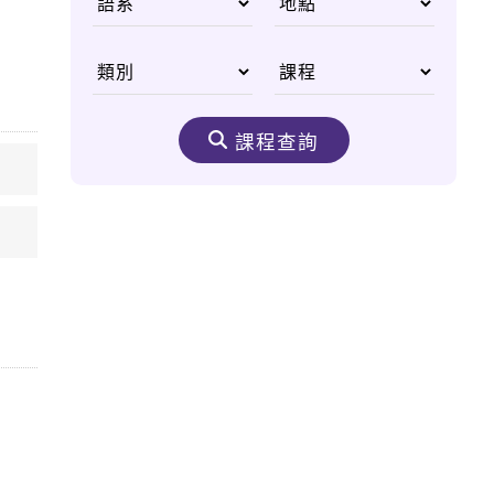
國父李光耀
從無重力太空尋找人類
醫學進步契機
課程查詢
生態之美 野生動物非
洲大遷徙
嘆為觀止的購物天堂
——杜拜購物中心
奈米機驚異大奇航成真
醫療奈米機器人問世
太空食物大進化 咖
哩、甜點樣樣來