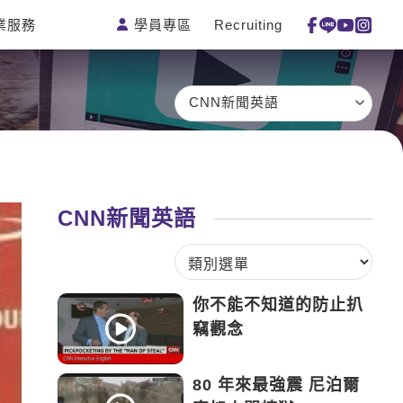
學員專區
Recruiting
業服務
測驗
活動花絮
特色課程
線上真人
更多
主題課程
日語
一對一家教
CNN新聞英語
英語俱樂部
韓語
企業訓練
CAM
西班牙語
點讀筆教材
et's Talk
外語即時通
數位學習教材
CNN新聞英語
兒童美語
你不能不知道的防止扒
竊觀念
80 年來最強震 尼泊爾