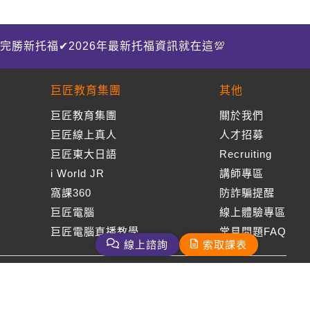
完勝新托福✔2026年最新托福資訊就在這💯
巨匠教育集團
其他
巨匠教育集團
關於我們
巨匠線上真人
人才招募
巨匠東大日語
Recruiting
i World JR
講師專區
窩課360
防詐騙提醒
巨匠電腦
線上體驗專區
巨匠電腦直播教學
常見問題FAQ
線上諮詢
索取課表
周一至周五09：00-18：00
免付費客服專線：0800-231-381