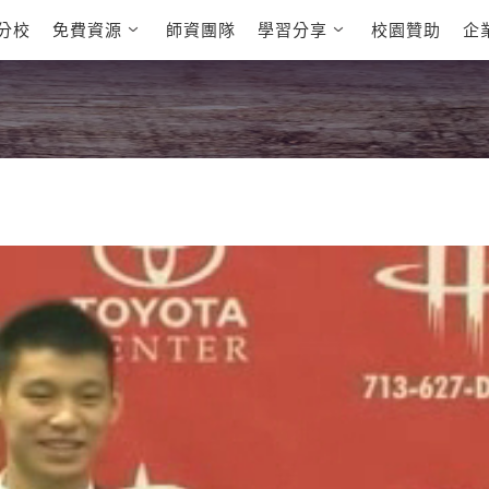
分校
免費資源
師資團隊
學習分享
校園贊助
企
英文部落格
多益秒學堂
學員故事
影音學英文
學員讚出來
英文能力
能力養成
 多益課程
自然發音
英文聽力養成
 雅思課程
開口溜英文
旅遊英文
全民英檢課程
基礎字彙
情境閱讀
E
 托福課程
英文文法技巧
英文寫作
L
TED Talks
CNN聽力強化
新聞英文