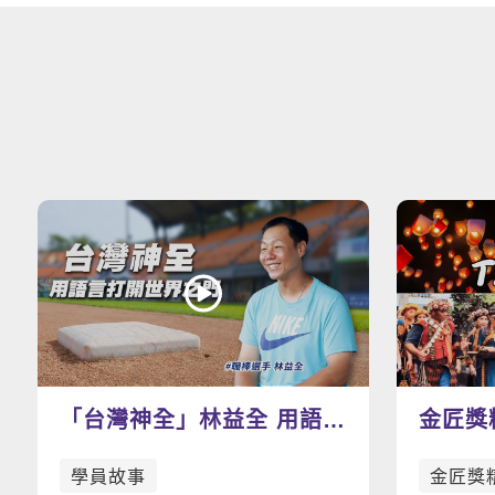
「台灣神全」林益全 用語言
金匠獎
打開世界之門
T.A.I.
學員故事
金匠獎