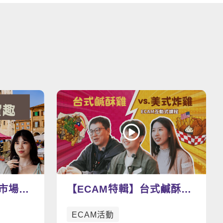
看更多影片
蚤市場尋
【ECAM特輯】台式鹹酥雞
寶物
v.s. 美式炸雞 今天你想吃
ECAM活動
哪一道呢？🍗