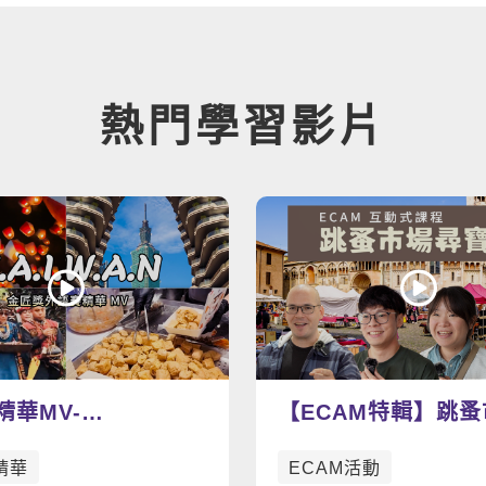
熱門學習影片
精華MV-
【ECAM特輯】跳
W.A.N
寶趣：找尋屬於你的
精華
ECAM活動
吧！