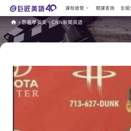
課程總覽
開課查詢
全國
日語課程總表
英文檢定
影音學英文
CNN新聞英語
英文課程總表
TOEIC
英文會話
IELTS
商用英文
GEPT 
TOEFL