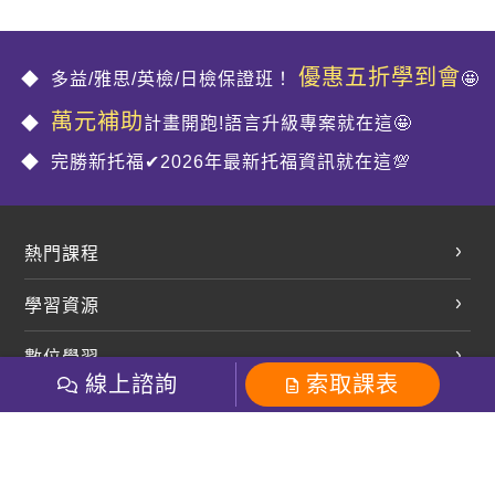
優惠五折學到會
多益/雅思/英檢/日檢保證班！
🤩
萬元補助
計畫開跑!語言升級專案就在這🤩
完勝新托福✔2026年最新托福資訊就在這💯
熱門課程
英文會話
學習資源
開口溜英文
英文部落格
數位學習
多益課程
開課查詢
線上諮詢
索取課表
巨匠美語數位學院
雅思課程
社群
學員專區
巨匠日語數位學院
全民英檢
就愛嗑英文吐司FB
Line 官方帳號
巨匠教育集團
粉絲團
Line官方
影音
Instagram
巨匠電腦數位學院
商用英文
就愛嗑英文吐司IG