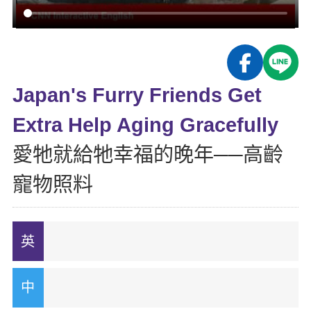
影音學英文
學員故事
IELTS 雅思課程
校園贊助
特色課程
自然發音
英文能力測驗
GEPT 全民英檢課程
學員讚出來
英文聽力養成
線上真人
主題課程
企業服務
TOEFL 托福課程
開口溜英文
活動花絮
英語俱樂部
Japan's Furry Friends Get
更多
日語
Recruiting
旅遊英文
ECAM
Extra Help Aging Gracefully
韓語
一對一家教
基礎字彙
Let's Talk
愛牠就給牠幸福的晚年──高齡
西班牙語
企業訓練
情境閱讀
寵物照料
外語即時通
點讀筆教材
英文文法技巧
兒童美語
數位學習教材
英文寫作
Cengage TED Talks
CNN聽力強化