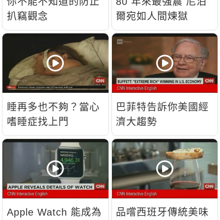
你不能不知道的防止
80 年來最強震 尼泊
扒竊觀念
爾宛如人間煉獄
睡再多也不夠？當心
巴菲特告訴你美國經
嗜睡症找上門
濟大趨勢
Apple Watch 能成為
品嚐西班牙傳統美味