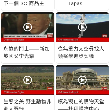
下一個 3C 商品主
——Tapas
流？
永遠的鬥士——新加
從無重力太空尋找人
坡國父李光耀
類醫學進步契機
生態之美 野生動物非
嘆為觀止的購物天堂
洲大遷徙
——杜拜購物中心