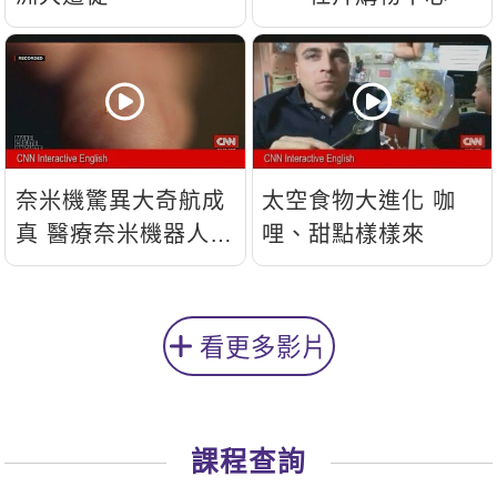
奈米機驚異大奇航成
太空食物大進化 咖
真 醫療奈米機器人問
哩、甜點樣樣來
世
看更多影片
課程查詢