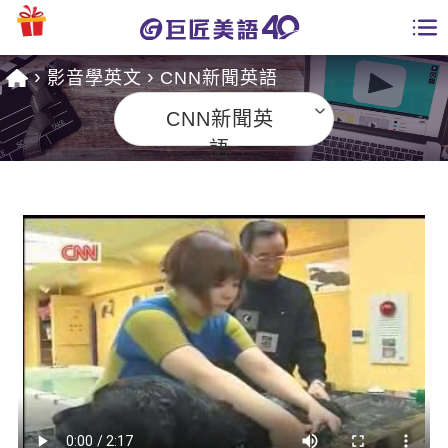
影音學英文
CNN新聞英語
學員專區
CNN新聞英
課程總覽
語
日語課程總表
開課查詢
英文課程總表
全國分校
英文會話
免費資源
商用英文
英文部落格
師資團隊
英文檢定
多益秒學堂
學習分享
能力養成
TOEIC 多益課程