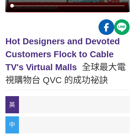
影音學英文
學員故事
IELTS 雅思課程
校園贊助
特色課程
自然發音
英文能力測驗
GEPT 全民英檢課程
學員讚出來
英文聽力養成
線上真人
主題課程
企業服務
TOEFL 托福課程
開口溜英文
活動花絮
英語俱樂部
Hot Designers and Devoted
更多
日語
Recruiting
旅遊英文
ECAM
Customers Flock to Cable
韓語
一對一家教
基礎字彙
Let's Talk
TV's Virtual Malls
全球最大電
西班牙語
企業訓練
情境閱讀
視購物台 QVC 的成功祕訣
外語即時通
點讀筆教材
英文文法技巧
兒童美語
數位學習教材
英文寫作
Cengage TED Talks
CNN聽力強化