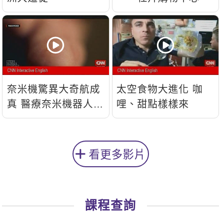
奈米機驚異大奇航成
太空食物大進化 咖
真 醫療奈米機器人問
哩、甜點樣樣來
世
看更多影片
課程查詢