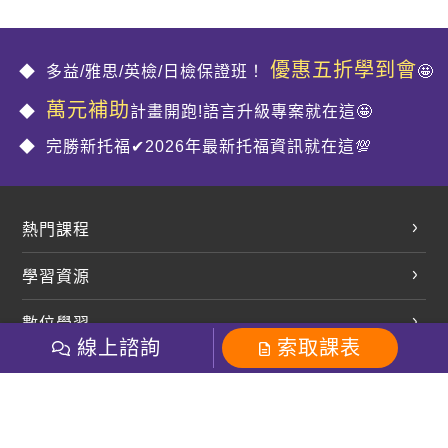
優惠五折學到會
多益/雅思/英檢/日檢保證班！
🤩
萬元補助
計畫開跑!語言升級專案就在這🤩
完勝新托福✔2026年最新托福資訊就在這💯
熱門課程
英文會話
學習資源
開口溜英文
英文部落格
數位學習
多益課程
開課查詢
線上諮詢
索取課表
巨匠美語數位學院
雅思課程
社群
學員專區
巨匠日語數位學院
全民英檢
就愛嗑英文吐司FB
Line 官方帳號
巨匠教育集團
粉絲團
Line官方
影音
Instagram
巨匠電腦數位學院
商用英文
就愛嗑英文吐司IG