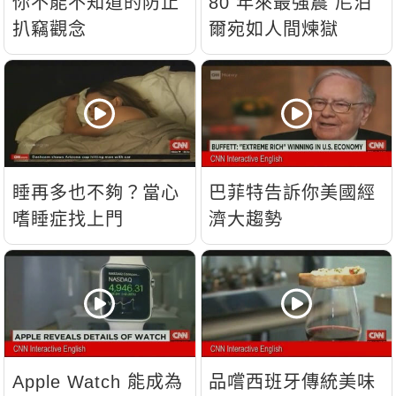
你不能不知道的防止
80 年來最強震 尼泊
扒竊觀念
爾宛如人間煉獄
睡再多也不夠？當心
巴菲特告訴你美國經
嗜睡症找上門
濟大趨勢
Apple Watch 能成為
品嚐西班牙傳統美味