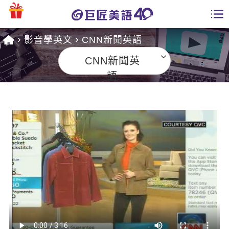
影音學英文
CNN新聞英語
學員專區
CNN新聞英
課程總覽
語
日語課程總表
開課查詢
英文課程總表
全國分校
英文會話
免費資源
商用英文
英文部落格
師資團隊
英文檢定
多益秒學堂
學習分享
能力養成
TOEIC 多益課程