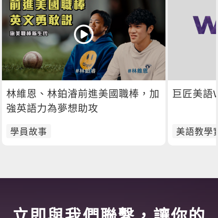
林維恩、林鉑濬前進美國職棒，加
巨匠美語W
強英語力為夢想助攻
學員故事
美語教學
立即與我們聯繫，讓你的