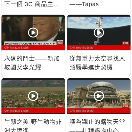
下一個 3C 商品主
——Tapas
流？
永遠的鬥士——新加
從無重力太空尋找人
坡國父李光耀
類醫學進步契機
生態之美 野生動物非
嘆為觀止的購物天堂
洲大遷徙
——杜拜購物中心