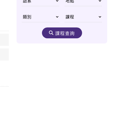
國父李光耀
從無重力太空尋找人類
醫學進步契機
課程查詢
生態之美 野生動物非
洲大遷徙
嘆為觀止的購物天堂
——杜拜購物中心
奈米機驚異大奇航成真
醫療奈米機器人問世
太空食物大進化 咖
哩、甜點樣樣來