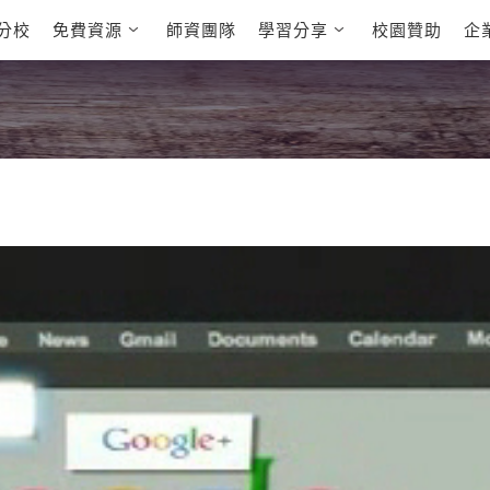
分校
免費資源
師資團隊
學習分享
校園贊助
企
英文部落格
多益秒學堂
學員故事
影音學英文
學員讚出來
英文能力
能力養成
多益課程
自然發音
英文聽力養成
雅思課程
開口溜英文
旅遊英文
全民英檢課
基礎字彙
情境閱讀
英文文法技巧
英文寫作
托福課程
Cengage TED
CNN聽力強化
Talks
新聞英文