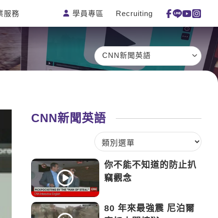
學員專區
Recruiting
業服務
測驗
活動花絮
特色課程
線上真人
更多
主題課程
日語
一對一家教
CNN新聞英語
英語俱樂
韓語
企業訓練
部
西班牙語
點讀筆教材
ECAM
外語即時
數位學習教
Let's Talk
通
材
CNN新聞英語
兒童美語
你不能不知道的防止扒
竊觀念
80 年來最強震 尼泊爾