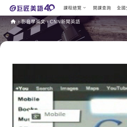
課程總覽
開課查詢
全國
日語課程總
英文檢定
影音學英文
CNN新聞英語
表
TOEIC 
英文課程總
IELTS 
表
GEPT 
英文會話
程
商用英文
TOEFL 