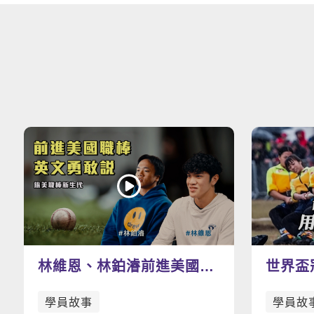
林維恩、林鉑濬前進美國職
世界盃
棒，加強英語力為夢想助攻
文拉開
學員故事
學員故
拔河隊