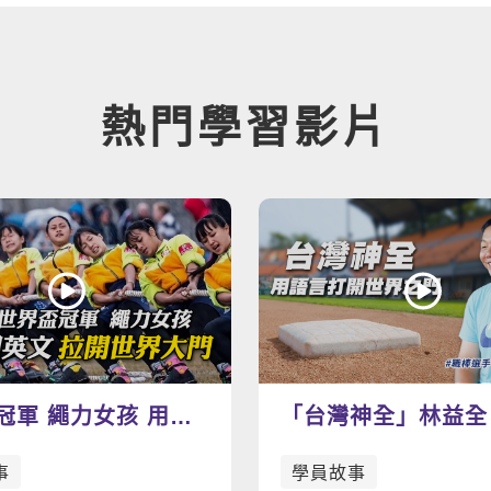
熱門學習影片
冠軍 繩力女孩 用英
「台灣神全」林益全
世界大門-景美臺師大
打開世界之門
事
學員故事