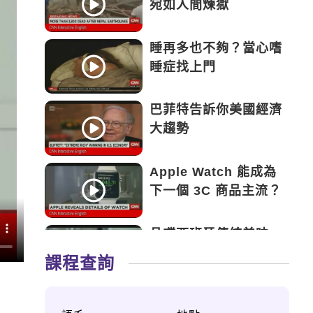
宛如人間煉獄
睡再多也不夠？當心嗜
睡症找上門
巴菲特告訴你美國經濟
大趨勢
Apple Watch 能成為
下一個 3C 商品主流？
品嚐西班牙傳統美味
——Tapas
課程查詢
永遠的鬥士——新加坡