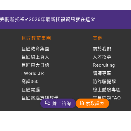
完勝新托福✔2026年最新托福資訊就在這💯
巨匠教育集團
其他
巨匠教育集團
關於我們
巨匠線上真人
人才招募
巨匠東大日語
Recruiting
i World JR
講師專區
窩課360
防詐騙提醒
巨匠電腦
線上體驗專區
巨匠電腦直播教學
常見問題FAQ
線上諮詢
索取課表
周一至周五09：00-18：00
免付費客服專線：0800-231-381