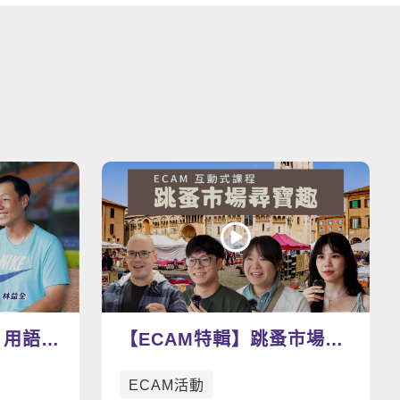
看更多影片
 用語言
【ECAM特輯】跳蚤市場尋
寶趣：找尋屬於你的寶物
ECAM活動
吧！