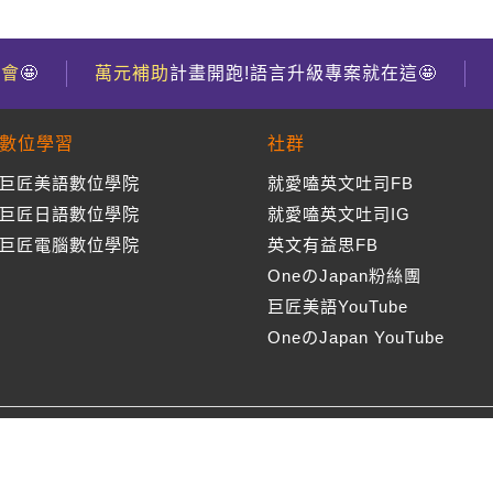
到會
🤩
萬元補助
計畫開跑!語言升級專案就在這🤩
數位學習
社群
巨匠美語數位學院
就愛嗑英文吐司FB
巨匠日語數位學院
就愛嗑英文吐司IG
巨匠電腦數位學院
英文有益思FB
OneのJapan粉絲團
巨匠美語YouTube
OneのJapan YouTube