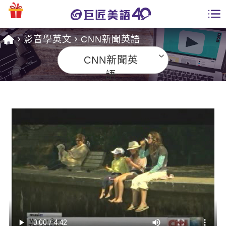
影音學英文
CNN新聞英語
學員專區
CNN新聞英
課程總覽
語
日語課程總表
開課查詢
英文課程總表
全國分校
英文會話
免費資源
商用英文
英文部落格
師資團隊
英文檢定
多益秒學堂
學習分享
能力養成
TOEIC 多益課程