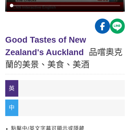
影音學英文
學員故事
IELTS 雅思課程
校園贊助
特色課程
自然發音
英文能力測驗
GEPT 全民英檢課程
學員讚出來
英文聽力養成
線上真人
主題課程
企業服務
TOEFL 托福課程
開口溜英文
活動花絮
英語俱樂部
Good Tastes of New
更多
日語
Recruiting
旅遊英文
ECAM
Zealand's Auckland
品嚐奧克
韓語
一對一家教
基礎字彙
Let's Talk
蘭的美景、美食、美酒
西班牙語
企業訓練
情境閱讀
外語即時通
點讀筆教材
英文文法技巧
兒童美語
數位學習教材
英文寫作
Cengage TED Talks
CNN聽力強化
點擊中/英文字幕可顯示或隱藏