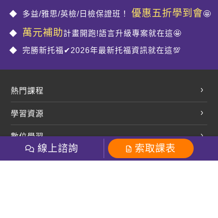
優惠五折學到會
多益/雅思/英檢/日檢保證班！
🤩
萬元補助
計畫開跑!語言升級專案就在這🤩
完勝新托福✔2026年最新托福資訊就在這💯
熱門課程
英文會話
學習資源
開口溜英文
英文部落格
數位學習
多益課程
開課查詢
線上諮詢
索取課表
巨匠美語數位學院
雅思課程
社群
學員專區
巨匠日語數位學院
全民英檢
就愛嗑英文吐司FB
Line 官方帳號
巨匠教育集團
粉絲團
Line官方
影音
Instagram
巨匠電腦數位學院
商用英文
就愛嗑英文吐司IG
巨匠教育集團
其他
英文有益思FB
巨匠線上真人