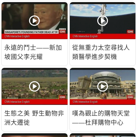
流？
永遠的鬥士——新加
從無重力太空尋找人
坡國父李光耀
類醫學進步契機
生態之美 野生動物非
嘆為觀止的購物天堂
洲大遷徙
——杜拜購物中心