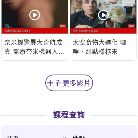
奈米機驚異大奇航成
太空食物大進化 咖
真 醫療奈米機器人問
哩、甜點樣樣來
世
看更多影片
課程查詢