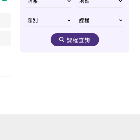
國父李光耀
從無重力太空尋找人類
醫學進步契機
課程查詢
生態之美 野生動物非
洲大遷徙
嘆為觀止的購物天堂
——杜拜購物中心
奈米機驚異大奇航成真
醫療奈米機器人問世
太空食物大進化 咖
哩、甜點樣樣來