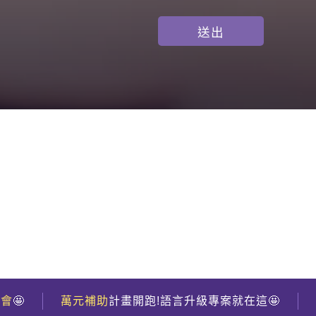
到會
🤩
萬元補助
計畫開跑!語言升級專案就在這🤩