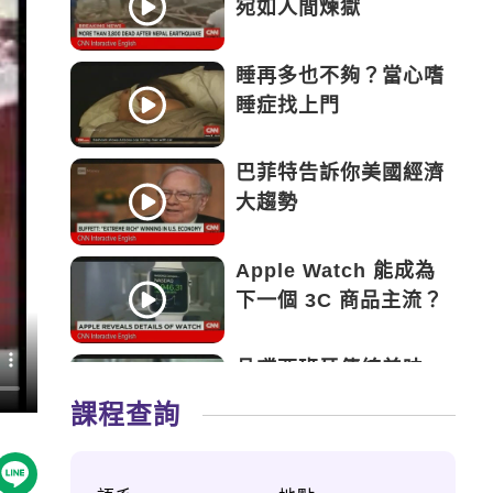
宛如人間煉獄
睡再多也不夠？當心嗜
睡症找上門
巴菲特告訴你美國經濟
大趨勢
Apple Watch 能成為
下一個 3C 商品主流？
品嚐西班牙傳統美味
——Tapas
課程查詢
永遠的鬥士——新加坡