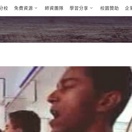
分校
免費資源
師資團隊
學習分享
校園贊助
企
英文部落格
多益秒學堂
學員故事
影音學英文
學員讚出來
英文能力
能力養成
 多益課程
自然發音
英文聽力養成
 雅思課程
開口溜英文
旅遊英文
全民英檢課程
基礎字彙
情境閱讀
E
 托福課程
英文文法技巧
英文寫作
L
TED Talks
CNN聽力強化
新聞英文