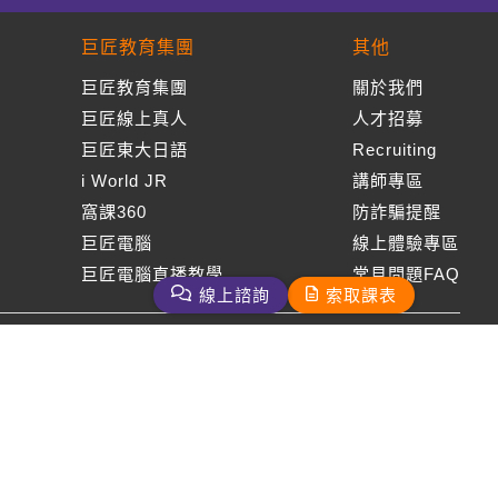
巨匠教育集團
其他
巨匠教育集團
關於我們
巨匠線上真人
人才招募
巨匠東大日語
Recruiting
i World JR
講師專區
窩課360
防詐騙提醒
巨匠電腦
線上體驗專區
巨匠電腦直播教學
常見問題FAQ
線上諮詢
索取課表
周一至周五09：00-18：00
免付費客服專線：0800-231-381
巨匠美語版權所有
2026 Gjun information Co., Ltd.All Rights Reserved