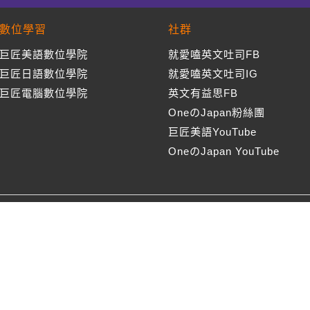
數位學習
社群
巨匠美語數位學院
就愛嗑英文吐司FB
巨匠日語數位學院
就愛嗑英文吐司IG
巨匠電腦數位學院
英文有益思FB
OneのJapan粉絲團
巨匠美語YouTube
OneのJapan YouTube