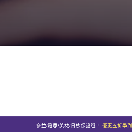
多益/雅思/英檢/日檢保證班！
優惠五折學