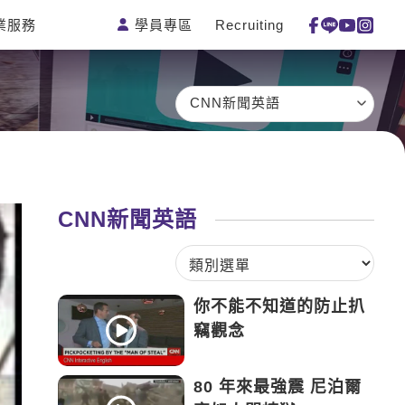
學員專區
Recruiting
業服務
測驗
活動花絮
特色課程
線上真人
更多
主題課程
日語
一對一家教
CNN新聞英語
英語俱樂部
韓語
企業訓練
CAM
西班牙語
點讀筆教材
et's Talk
外語即時通
數位學習教材
CNN新聞英語
兒童美語
你不能不知道的防止扒
竊觀念
80 年來最強震 尼泊爾