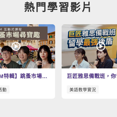
熱門學習影片
AM特輯】跳蚤市場尋
巨匠雅思備戰班，你
找尋屬於你的寶物
上的最強後盾
活動
美語教學實況