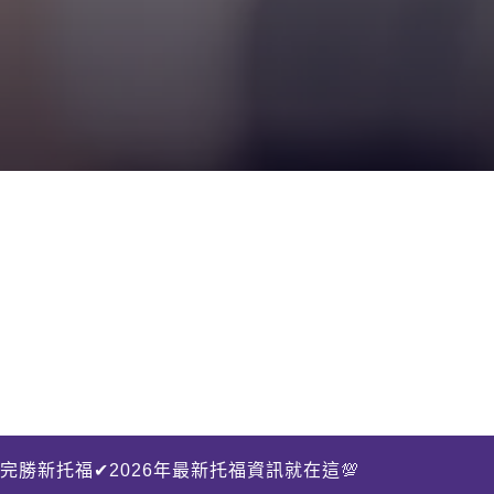
完勝新托福✔2026年最新托福資訊就在這💯