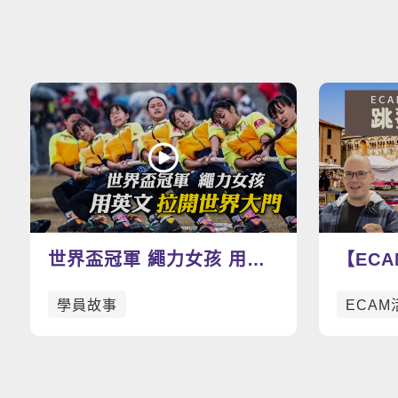
世界盃冠軍 繩力女孩 用英
【EC
文拉開世界大門-景美臺師大
寶趣：
學員故事
ECAM
拔河隊
吧！