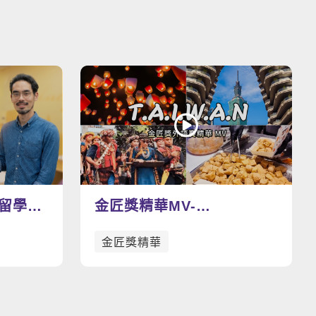
看更多影片
留學路
金匠獎精華MV-
T.A.I.W.A.N
金匠獎精華