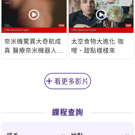
奈米機驚異大奇航成
太空食物大進化 咖
真 醫療奈米機器人問
哩、甜點樣樣來
世
看更多影片
課程查詢