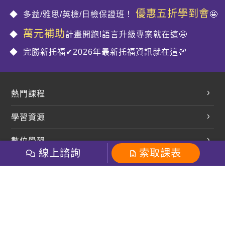
優惠五折學到會
多益/雅思/英檢/日檢保證班！
🤩
萬元補助
計畫開跑!語言升級專案就在這🤩
完勝新托福✔2026年最新托福資訊就在這💯
熱門課程
英文會話
學習資源
開口溜英文
英文部落格
數位學習
多益課程
開課查詢
線上諮詢
索取課表
巨匠美語數位學院
雅思課程
社群
學員專區
巨匠日語數位學院
全民英檢
就愛嗑英文吐司FB
Line 官方帳號
巨匠教育集團
粉絲團
Line官方
影音
Instagram
巨匠電腦數位學院
商用英文
就愛嗑英文吐司IG
巨匠教育集團
其他
英文有益思FB
巨匠線上真人