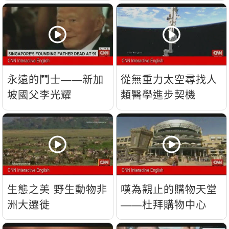
流？
永遠的鬥士——新加
從無重力太空尋找人
坡國父李光耀
類醫學進步契機
生態之美 野生動物非
嘆為觀止的購物天堂
洲大遷徙
——杜拜購物中心