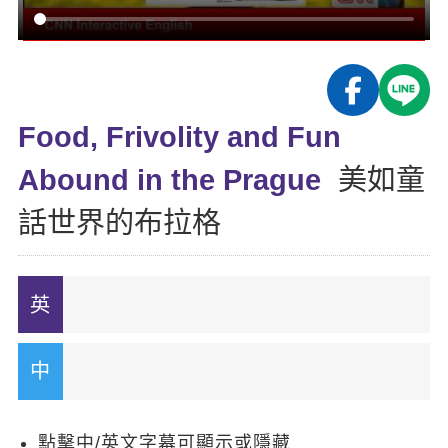
影音學英文
學員故事
IELTS 雅思課程
校園贊助
特色課程
自然發音
英文能力測驗
GEPT 全民英檢課程
學員讚出來
英文聽力養成
線上真人
主題課程
企業服務
TOEFL 托福課程
開口溜英文
活動花絮
英語俱樂部
Food, Frivolity and Fun
更多
日語
Recruiting
旅遊英文
ECAM
Abound in the Prague
美如童
韓語
一對一家教
基礎字彙
Let's Talk
話世界的布拉格
西班牙語
企業訓練
情境閱讀
外語即時通
點讀筆教材
英文文法技巧
兒童美語
數位學習教材
英文寫作
Cengage TED Talks
CNN聽力強化
點擊中/英文字幕可顯示或隱藏