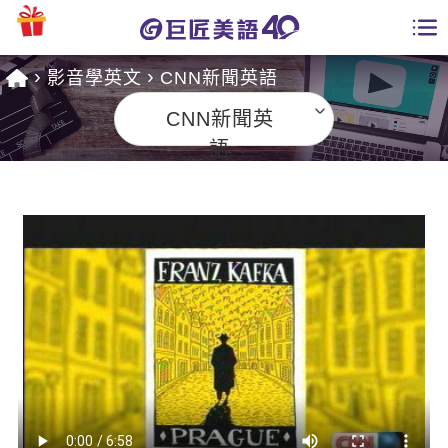
影音學英文
CNN新聞英語
學員專區
CNN新聞英
課程總覽
語
日語課程總表
開課查詢
英文課程總表
全國分校
英文會話
免費資源
商用英文
英文部落格
師資團隊
英文檢定
多益秒學堂
學習分享
能力養成
TOEIC 多益課程