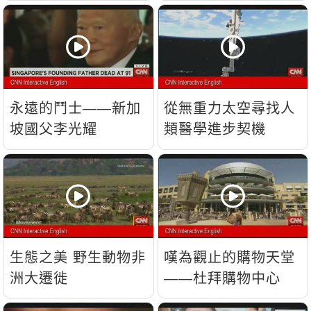
流？
永遠的鬥士——新加
從無重力太空尋找人
坡國父李光耀
類醫學進步契機
生態之美 野生動物非
嘆為觀止的購物天堂
洲大遷徙
——杜拜購物中心