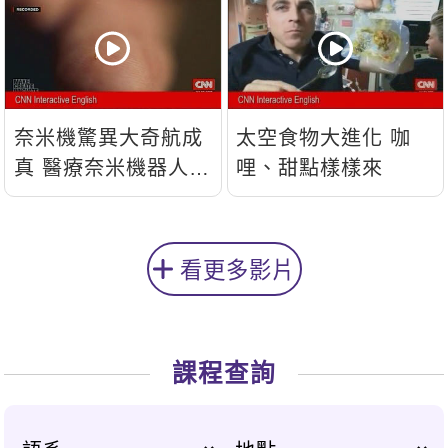
奈米機驚異大奇航成
太空食物大進化 咖
真 醫療奈米機器人問
哩、甜點樣樣來
世
看更多影片
課程查詢