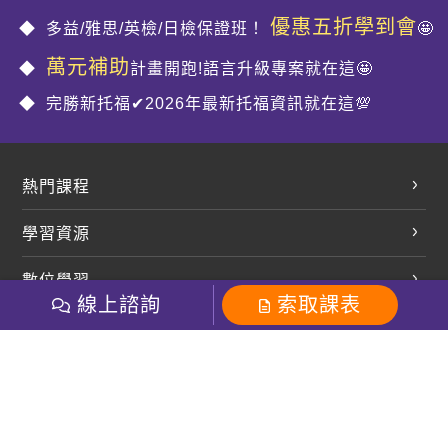
優惠五折學到會
多益/雅思/英檢/日檢保證班！
🤩
萬元補助
計畫開跑!語言升級專案就在這🤩
完勝新托福✔2026年最新托福資訊就在這💯
熱門課程
英文會話
學習資源
開口溜英文
英文部落格
數位學習
多益課程
開課查詢
線上諮詢
索取課表
巨匠美語數位學院
雅思課程
社群
學員專區
巨匠日語數位學院
全民英檢
就愛嗑英文吐司FB
Line 官方帳號
巨匠教育集團
粉絲團
Line官方
影音
Instagram
巨匠電腦數位學院
商用英文
就愛嗑英文吐司IG
巨匠教育集團
其他
英文有益思FB
巨匠線上真人