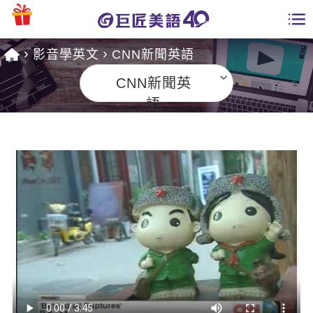
影音學英文
CNN新聞英語
學員專區
CNN新聞英
課程總覽
語
日語課程總表
開課查詢
英文課程總表
全國分校
英文會話
免費資源
商用英文
英文部落格
師資團隊
英文檢定
多益秒學堂
學習分享
能力養成
TOEIC 多益課程