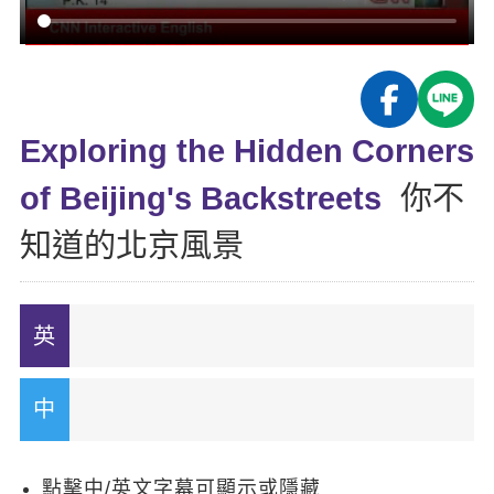
影音學英文
學員故事
IELTS 雅思課程
校園贊助
特色課程
自然發音
英文能力測驗
GEPT 全民英檢課程
學員讚出來
英文聽力養成
線上真人
主題課程
企業服務
TOEFL 托福課程
開口溜英文
活動花絮
英語俱樂部
Exploring the Hidden Corners
更多
日語
Recruiting
旅遊英文
ECAM
of Beijing's Backstreets
你不
韓語
一對一家教
基礎字彙
Let's Talk
知道的北京風景
西班牙語
企業訓練
情境閱讀
外語即時通
點讀筆教材
英文文法技巧
兒童美語
數位學習教材
英文寫作
Cengage TED Talks
CNN聽力強化
點擊中/英文字幕可顯示或隱藏