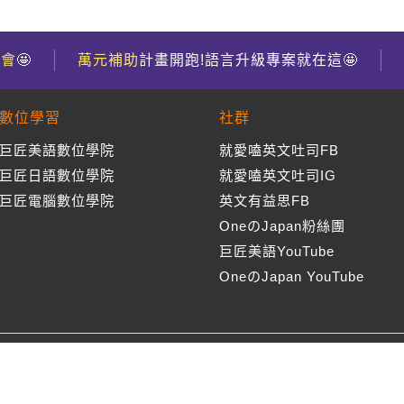
到會
🤩
萬元補助
計畫開跑!語言升級專案就在這🤩
數位學習
社群
巨匠美語數位學院
就愛嗑英文吐司FB
巨匠日語數位學院
就愛嗑英文吐司IG
巨匠電腦數位學院
英文有益思FB
OneのJapan粉絲團
巨匠美語YouTube
OneのJapan YouTube