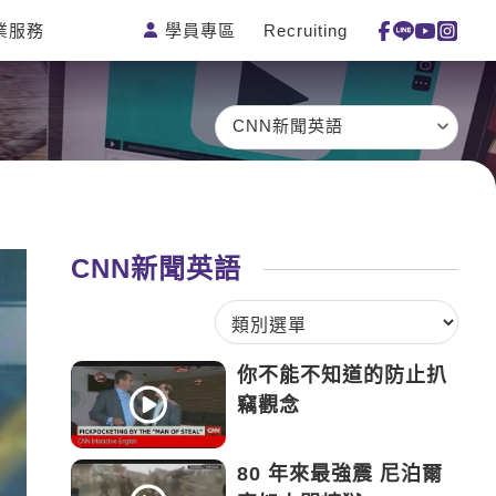
學員專區
Recruiting
業服務
測驗
活動花絮
特色課程
線上真人
更多
主題課程
日語
一對一家教
CNN新聞英語
英語俱樂
韓語
企業訓練
部
西班牙語
點讀筆教材
ECAM
外語即時
數位學習教
Let's Talk
通
材
CNN新聞英語
兒童美語
你不能不知道的防止扒
竊觀念
80 年來最強震 尼泊爾