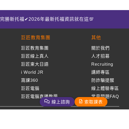
完勝新托福✔2026年最新托福資訊就在這💯
巨匠教育集團
其他
巨匠教育集團
關於我們
巨匠線上真人
人才招募
巨匠東大日語
Recruiting
i World JR
講師專區
窩課360
防詐騙提醒
巨匠電腦
線上體驗專區
巨匠電腦直播教學
常見問題FAQ
線上諮詢
索取課表
周一至周五09：00-18：00
免付費客服專線：0800-231-381