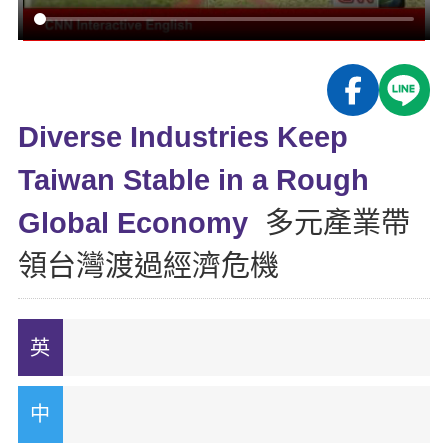
影音學英文
學員故事
IELTS 雅思課程
校園贊助
特色課程
自然發音
英文能力測驗
GEPT 全民英檢課程
學員讚出來
英文聽力養成
線上真人
主題課程
企業服務
TOEFL 托福課程
開口溜英文
活動花絮
英語俱樂部
Diverse Industries Keep
更多
日語
Recruiting
旅遊英文
ECAM
Taiwan Stable in a Rough
韓語
一對一家教
基礎字彙
Let's Talk
Global Economy
多元產業帶
西班牙語
企業訓練
情境閱讀
領台灣渡過經濟危機
外語即時通
點讀筆教材
英文文法技巧
兒童美語
數位學習教材
英文寫作
Cengage TED Talks
CNN聽力強化