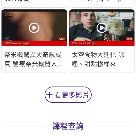
奈米機驚異大奇航成
太空食物大進化 咖
真 醫療奈米機器人問
哩、甜點樣樣來
世
看更多影片
課程查詢