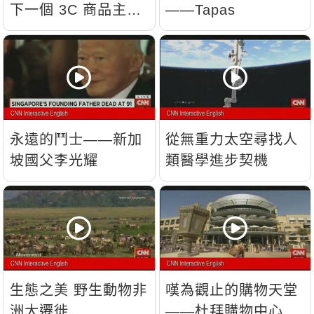
下一個 3C 商品主
——Tapas
流？
永遠的鬥士——新加
從無重力太空尋找人
坡國父李光耀
類醫學進步契機
生態之美 野生動物非
嘆為觀止的購物天堂
洲大遷徙
——杜拜購物中心