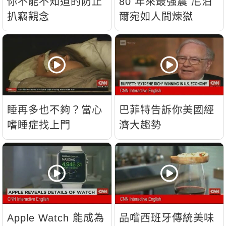
你不能不知道的防止
80 年來最強震 尼泊
扒竊觀念
爾宛如人間煉獄
睡再多也不夠？當心
巴菲特告訴你美國經
嗜睡症找上門
濟大趨勢
Apple Watch 能成為
品嚐西班牙傳統美味