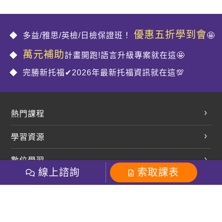
優惠五折學到會
多益/雅思/英檢/日檢保證班！
🤩
萬元補助
計畫開跑!語言升級專案就在這🤩
完勝新托福✔2026年最新托福資訊就在這💯
熱門課程
英文會話
學習資源
開口溜英文
英文部落格
數位學習
多益課程
開課查詢
線上諮詢
索取課表
巨匠美語數位學院
雅思課程
社群
學員專區
巨匠日語數位學院
全民英檢
就愛嗑英文吐司FB
Line 官方帳號
巨匠教育集團
粉絲團
Line官方
影音
Instagram
巨匠電腦數位學院
商用英文
就愛嗑英文吐司IG