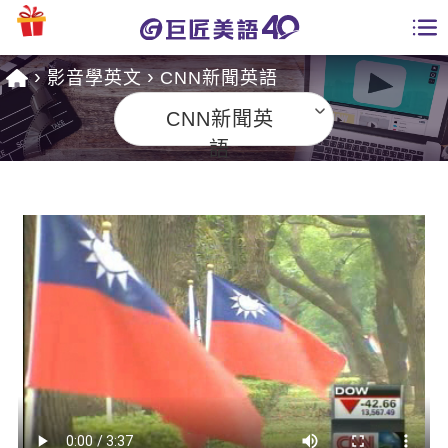
影音學英文
CNN新聞英語
學員專區
CNN新聞英
課程總覽
語
日語課程總表
開課查詢
英文課程總表
全國分校
英文會話
免費資源
商用英文
英文部落格
師資團隊
英文檢定
多益秒學堂
學習分享
能力養成
TOEIC 多益課程