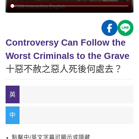
影音學英文
學員故事
IELTS 雅思課程
校園贊助
特色課程
自然發音
英文能力測驗
GEPT 全民英檢課程
學員讚出來
英文聽力養成
線上真人
主題課程
企業服務
TOEFL 托福課程
開口溜英文
活動花絮
英語俱樂部
Controversy Can Follow the
更多
日語
Recruiting
旅遊英文
ECAM
Worst Criminals to the Grave
韓語
一對一家教
基礎字彙
Let's Talk
十惡不赦之惡人死後何處去？
西班牙語
企業訓練
情境閱讀
外語即時通
點讀筆教材
英文文法技巧
兒童美語
數位學習教材
英文寫作
Cengage TED Talks
CNN聽力強化
點擊中/英文字幕可顯示或隱藏