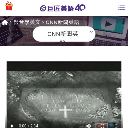
影音學英文
CNN新聞英語
學員專區
CNN新聞英
課程總覽
語
日語課程總表
開課查詢
英文課程總表
全國分校
英文會話
免費資源
商用英文
英文部落格
師資團隊
英文檢定
多益秒學堂
學習分享
能力養成
TOEIC 多益課程