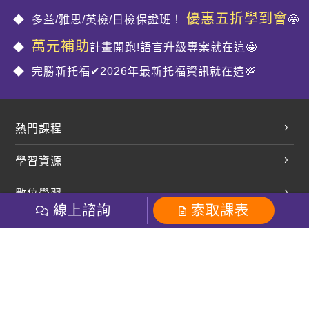
優惠五折學到會
多益/雅思/英檢/日檢保證班！
🤩
萬元補助
計畫開跑!語言升級專案就在這🤩
完勝新托福✔2026年最新托福資訊就在這💯
熱門課程
英文會話
學習資源
開口溜英文
英文部落格
數位學習
多益課程
開課查詢
線上諮詢
索取課表
巨匠美語數位學院
雅思課程
社群
學員專區
巨匠日語數位學院
全民英檢
就愛嗑英文吐司FB
Line 官方帳號
巨匠教育集團
粉絲團
Line官方
影音
Instagram
巨匠電腦數位學院
商用英文
就愛嗑英文吐司IG
巨匠教育集團
其他
英文有益思FB
巨匠線上真人