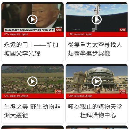
流？
永遠的鬥士——新加
從無重力太空尋找人
坡國父李光耀
類醫學進步契機
生態之美 野生動物非
嘆為觀止的購物天堂
洲大遷徙
——杜拜購物中心