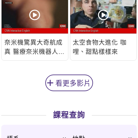
奈米機驚異大奇航成
太空食物大進化 咖
真 醫療奈米機器人問
哩、甜點樣樣來
世
看更多影片
課程查詢