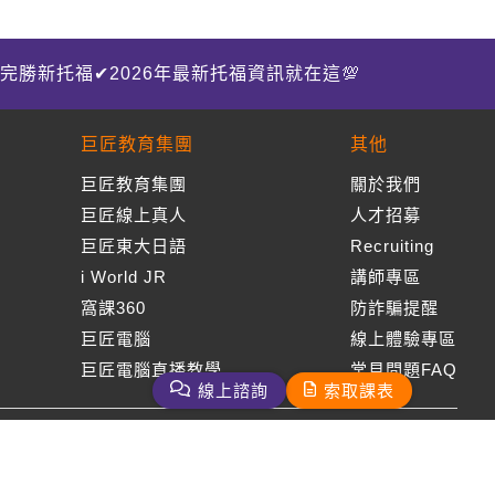
完勝新托福✔2026年最新托福資訊就在這💯
巨匠教育集團
其他
巨匠教育集團
關於我們
巨匠線上真人
人才招募
巨匠東大日語
Recruiting
i World JR
講師專區
窩課360
防詐騙提醒
巨匠電腦
線上體驗專區
巨匠電腦直播教學
常見問題FAQ
線上諮詢
索取課表
周一至周五09：00-18：00
免付費客服專線：0800-231-381