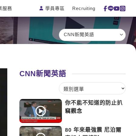
學員專區
Recruiting
業服務
測驗
活動花絮
特色課程
線上真人
更多
主題課程
日語
一對一家教
CNN新聞英語
英語俱樂
韓語
企業訓練
部
西班牙語
點讀筆教材
ECAM
外語即時
數位學習教
Let's Talk
通
材
CNN新聞英語
兒童美語
你不能不知道的防止扒
竊觀念
80 年來最強震 尼泊爾