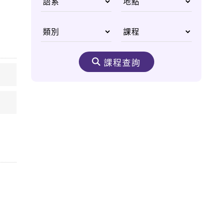
國父李光耀
從無重力太空尋找人類
醫學進步契機
課程查詢
生態之美 野生動物非
洲大遷徙
嘆為觀止的購物天堂
——杜拜購物中心
奈米機驚異大奇航成真
醫療奈米機器人問世
太空食物大進化 咖
哩、甜點樣樣來