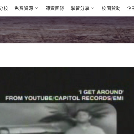
分校
免費資源
師資團隊
學習分享
校園贊助
企
英文部落格
多益秒學堂
學員故事
影音學英文
學員讚出來
英文能力
能力養成
多益課程
自然發音
英文聽力養成
雅思課程
開口溜英文
旅遊英文
全民英檢課
基礎字彙
情境閱讀
英文文法技巧
英文寫作
托福課程
Cengage TED
CNN聽力強化
Talks
新聞英文