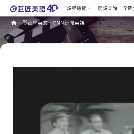
課程總覽
開課查詢
全國
日語課程總
英文檢定
影音學英文
CNN新聞英語
表
TOEIC 
英文課程總
IELTS 
表
GEPT 
英文會話
程
商用英文
TOEFL 