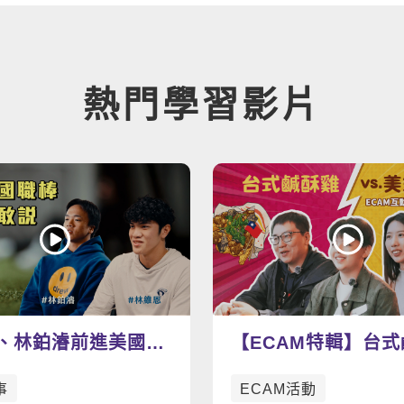
熱門學習影片
、林鉑濬前進美國職
【ECAM特輯】台
強英語力為夢想助攻
v.s. 美式炸雞 今天你想吃
事
ECAM活動
哪一道呢？🍗