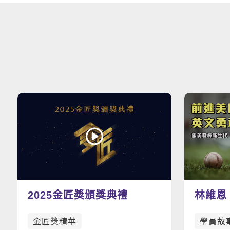
2025金匠獎頒獎典禮
林維恩
棒，加
金匠獎精華
學員故