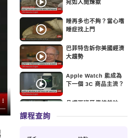
宛如人間煉獄
睡再多也不夠？當心嗜
睡症找上門
巴菲特告訴你美國經濟
大趨勢
Apple Watch 能成為
下一個 3C 商品主流？
品嚐西班牙傳統美味
——Tapas
課程查詢
永遠的鬥士——新加坡
男