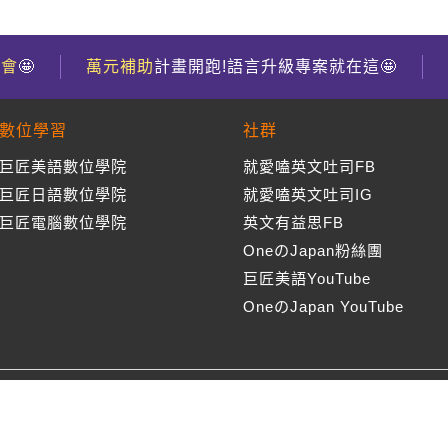
到會
🤩
萬元補助
計畫開跑!語言升級專案就在這🤩
數位學習
社群
巨匠美語數位學院
就愛嗑英文吐司FB
巨匠日語數位學院
就愛嗑英文吐司IG
巨匠電腦數位學院
英文有益思FB
OneのJapan粉絲團
巨匠美語YouTube
OneのJapan YouTube