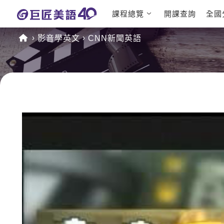
課程總覽
開課查詢
全國
日語課程總表
英文檢定
影音學英文
CNN新聞英語
英文課程總表
TOEIC
英文會話
IELTS
商用英文
GEPT 
TOEFL