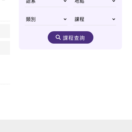
國父李光耀
從無重力太空尋找人類
醫學進步契機
課程查詢
生態之美 野生動物非
洲大遷徙
嘆為觀止的購物天堂
——杜拜購物中心
奈米機驚異大奇航成真
醫療奈米機器人問世
太空食物大進化 咖
哩、甜點樣樣來