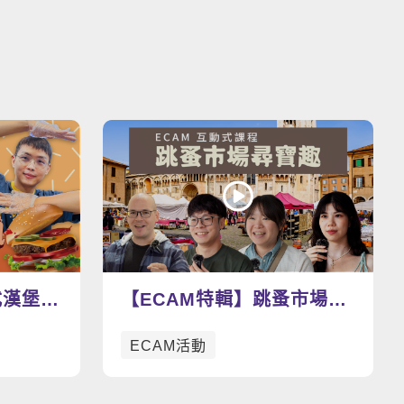
看更多影片
式漢堡瘋
【ECAM特輯】跳蚤市場尋
好吃好
寶趣：找尋屬於你的寶物
ECAM活動
吧！