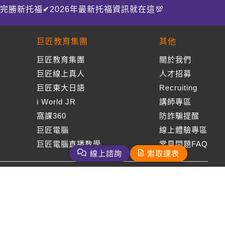
完勝新托福✔2026年最新托福資訊就在這💯
巨匠教育集團
其他
巨匠教育集團
關於我們
巨匠線上真人
人才招募
巨匠東大日語
Recruiting
i World JR
講師專區
窩課360
防詐騙提醒
巨匠電腦
線上體驗專區
巨匠電腦直播教學
常見問題FAQ
線上諮詢
索取課表
周一至周五09：00-18：00
免付費客服專線：0800-231-381
巨匠美語版權所有