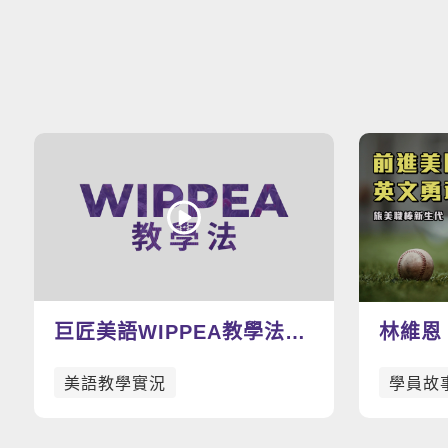
巨匠美語WIPPEA教學法示
林維恩
範影片
棒，加
美語教學實況
學員故