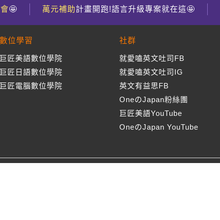
到會
🤩
萬元補助
計畫開跑!語言升級專案就在這🤩
數位學習
社群
巨匠美語數位學院
就愛嗑英文吐司FB
巨匠日語數位學院
就愛嗑英文吐司IG
巨匠電腦數位學院
英文有益思FB
OneのJapan粉絲團
巨匠美語YouTube
OneのJapan YouTube