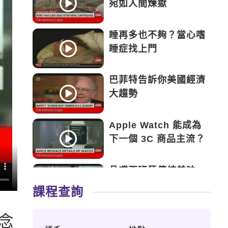
宛如人間煉獄
睡再多也不夠？當心嗜
睡症找上門
巴菲特告訴你美國經濟
大趨勢
Apple Watch 能成為
下一個 3C 商品主流？
品嚐西班牙傳統美味
——Tapas
課程查詢
永遠的鬥士——新加坡
念