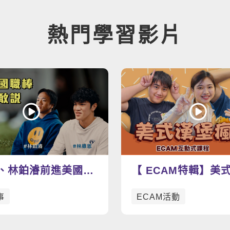
熱門學習影片
、林鉑濬前進美國職
【 ECAM特輯】美
強英語力為夢想助攻
動手做漢堡學英文，
事
ECAM活動
玩到爆表🍔