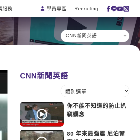
學員專區
Recruiting
業服務
測驗
活動花絮
特色課程
線上真人
更多
主題課程
日語
一對一家教
CNN新聞英語
英語俱樂部
韓語
企業訓練
CAM
西班牙語
點讀筆教材
et's Talk
外語即時通
數位學習教材
CNN新聞英語
兒童美語
你不能不知道的防止扒
竊觀念
80 年來最強震 尼泊爾