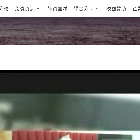
分校
免費資源
師資團隊
學習分享
校園贊助
企
英文部落格
多益秒學堂
學員故事
影音學英文
學員讚出來
英文能力
能力養成
 多益課程
自然發音
英文聽力養成
 雅思課程
開口溜英文
旅遊英文
全民英檢課程
基礎字彙
情境閱讀
E
 托福課程
英文文法技巧
英文寫作
L
TED Talks
CNN聽力強化
新聞英文