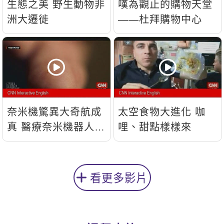
生態之美 野生動物非
嘆為觀止的購物天堂
洲大遷徙
——杜拜購物中心
奈米機驚異大奇航成
太空食物大進化 咖
真 醫療奈米機器人問
哩、甜點樣樣來
世
看更多影片