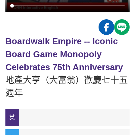
影音學英文
學員故事
IELTS 雅思課程
校園贊助
特色課程
自然發音
英文能力測驗
GEPT 全民英檢課程
學員讚出來
英文聽力養成
線上真人
主題課程
企業服務
TOEFL 托福課程
開口溜英文
活動花絮
英語俱樂部
Boardwalk Empire -- Iconic
更多
日語
Recruiting
旅遊英文
ECAM
Board Game Monopoly
韓語
一對一家教
基礎字彙
Let's Talk
Celebrates 75th Anniversary
西班牙語
企業訓練
情境閱讀
地產大亨（大富翁）歡慶七十五
外語即時通
點讀筆教材
英文文法技巧
週年
兒童美語
數位學習教材
英文寫作
Cengage TED Talks
CNN聽力強化