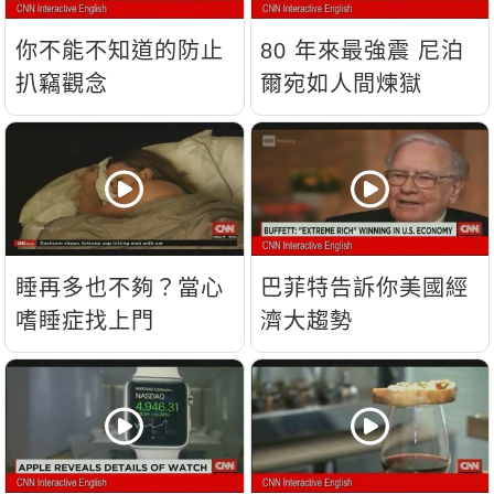
你不能不知道的防止
80 年來最強震 尼泊
扒竊觀念
爾宛如人間煉獄
睡再多也不夠？當心
巴菲特告訴你美國經
嗜睡症找上門
濟大趨勢