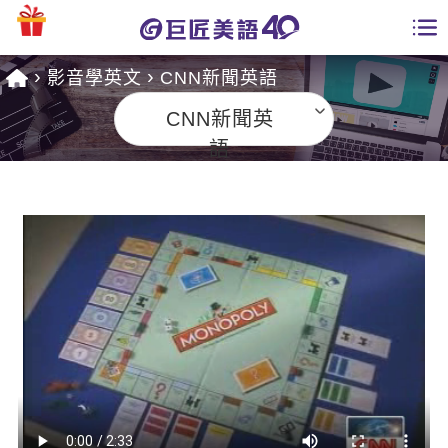
影音學英文
CNN新聞英語
學員專區
CNN新聞英
課程總覽
語
日語課程總表
開課查詢
英文課程總表
全國分校
英文會話
免費資源
商用英文
英文部落格
師資團隊
英文檢定
多益秒學堂
學習分享
能力養成
TOEIC 多益課程