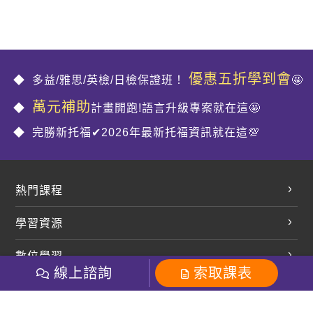
優惠五折學到會
多益/雅思/英檢/日檢保證班！
🤩
萬元補助
計畫開跑!語言升級專案就在這🤩
完勝新托福✔2026年最新托福資訊就在這💯
熱門課程
英文會話
學習資源
開口溜英文
英文部落格
數位學習
多益課程
開課查詢
線上諮詢
索取課表
巨匠美語數位學院
雅思課程
社群
學員專區
巨匠日語數位學院
全民英檢
就愛嗑英文吐司FB