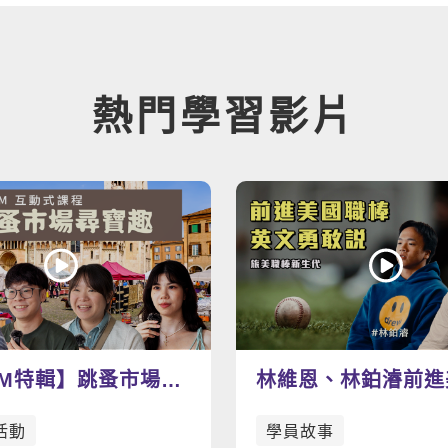
熱門學習影片
AM特輯】跳蚤市場尋
林維恩、林鉑濬前進
找尋屬於你的寶物
棒，加強英語力為夢
活動
學員故事