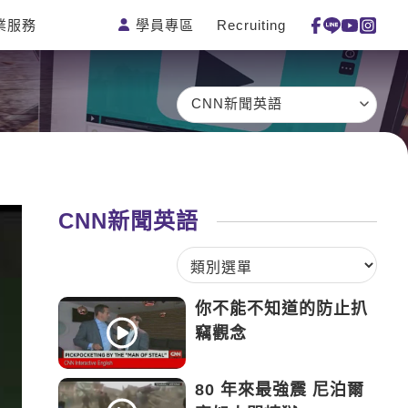
學員專區
Recruiting
業服務
測驗
活動花絮
特色課程
線上真人
更多
主題課程
日語
一對一家教
CNN新聞英語
英語俱樂
韓語
企業訓練
部
西班牙語
點讀筆教材
ECAM
外語即時
數位學習教
Let's Talk
通
材
CNN新聞英語
兒童美語
你不能不知道的防止扒
竊觀念
80 年來最強震 尼泊爾