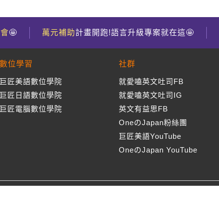
到會
🤩
萬元補助
計畫開跑!語言升級專案就在這🤩
數位學習
社群
巨匠美語數位學院
就愛嗑英文吐司FB
巨匠日語數位學院
就愛嗑英文吐司IG
巨匠電腦數位學院
英文有益思FB
OneのJapan粉絲團
巨匠美語YouTube
OneのJapan YouTube