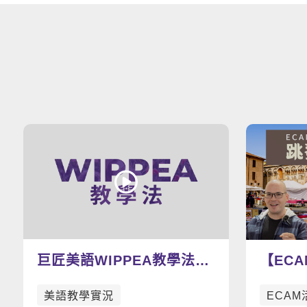
巨匠美語WIPPEA教學法示
【EC
範影片
寶趣：
美語教學實況
ECAM
吧！