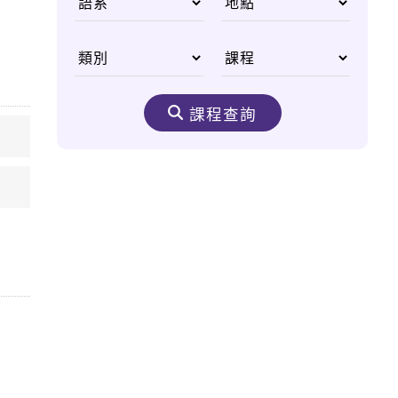
國父李光耀
從無重力太空尋找人類
醫學進步契機
課程查詢
生態之美 野生動物非
洲大遷徙
嘆為觀止的購物天堂
——杜拜購物中心
奈米機驚異大奇航成真
醫療奈米機器人問世
太空食物大進化 咖
哩、甜點樣樣來