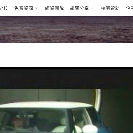
分校
免費資源
師資團隊
學習分享
校園贊助
企
英文部落格
多益秒學堂
學員故事
影音學英文
學員讚出來
英文能力
能力養成
多益課程
自然發音
英文聽力養成
雅思課程
開口溜英文
旅遊英文
全民英檢課
基礎字彙
情境閱讀
英文文法技巧
英文寫作
托福課程
Cengage TED
CNN聽力強化
Talks
新聞英文