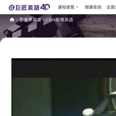
課程總覽
開課查詢
全國
日語課程總
英文檢定
影音學英文
CNN新聞英語
表
TOEIC 
英文課程總
IELTS 
表
GEPT 
英文會話
程
商用英文
TOEFL 