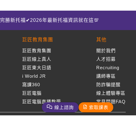
完勝新托福✔2026年最新托福資訊就在這💯
巨匠教育集團
其他
巨匠教育集團
關於我們
巨匠線上真人
人才招募
巨匠東大日語
Recruiting
i World JR
講師專區
窩課360
防詐騙提醒
巨匠電腦
線上體驗專區
巨匠電腦直播教學
常見問題FAQ
線上諮詢
索取課表
周一至周五09：00-18：00
免付費客服專線：0800-231-381