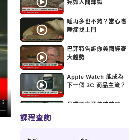
宛如人間煉獄
睡再多也不夠？當心嗜
睡症找上門
巴菲特告訴你美國經濟
大趨勢
Apple Watch 能成為
下一個 3C 商品主流？
品嚐西班牙傳統美味
——Tapas
課程查詢
永遠的鬥士——新加坡