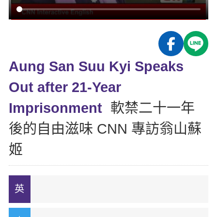
影音學英文
學員故事
IELTS 雅思課程
校園贊助
特色課程
自然發音
英文能力測驗
GEPT 全民英檢課程
學員讚出來
英文聽力養成
線上真人
主題課程
企業服務
TOEFL 托福課程
開口溜英文
活動花絮
英語俱樂部
Aung San Suu Kyi Speaks
更多
日語
Recruiting
旅遊英文
ECAM
Out after 21-Year
韓語
一對一家教
基礎字彙
Let's Talk
Imprisonment
軟禁二十一年
西班牙語
企業訓練
情境閱讀
後的自由滋味 CNN 專訪翁山蘇
外語即時通
點讀筆教材
英文文法技巧
姬
兒童美語
數位學習教材
英文寫作
Cengage TED Talks
CNN聽力強化