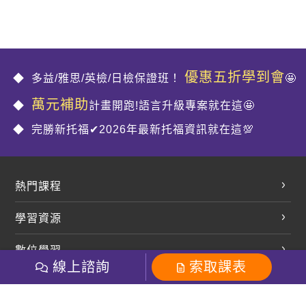
優惠五折學到會
多益/雅思/英檢/日檢保證班！
🤩
萬元補助
計畫開跑!語言升級專案就在這🤩
完勝新托福✔2026年最新托福資訊就在這💯
熱門課程
英文會話
學習資源
開口溜英文
英文部落格
數位學習
多益課程
開課查詢
線上諮詢
索取課表
巨匠美語數位學院
雅思課程
社群
學員專區
巨匠日語數位學院
全民英檢
就愛嗑英文吐司FB