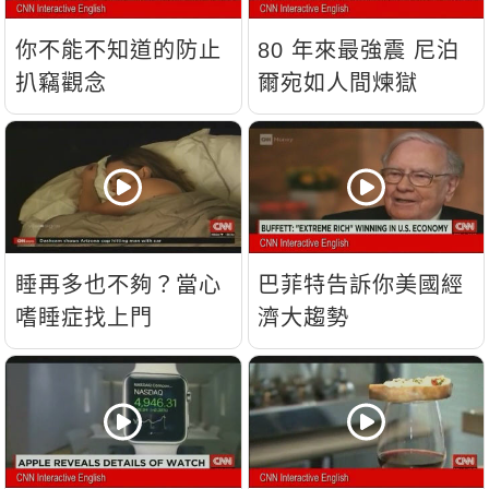
你不能不知道的防止
80 年來最強震 尼泊
扒竊觀念
爾宛如人間煉獄
睡再多也不夠？當心
巴菲特告訴你美國經
嗜睡症找上門
濟大趨勢