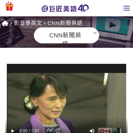
影音學英文
CNN新聞英語
學員專區
CNN新聞英
課程總覽
語
日語課程總表
開課查詢
英文課程總表
全國分校
英文會話
免費資源
商用英文
英文部落格
師資團隊
英文檢定
多益秒學堂
學習分享
能力養成
TOEIC 多益課程