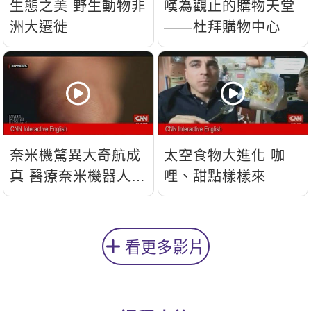
生態之美 野生動物非
嘆為觀止的購物天堂
洲大遷徙
——杜拜購物中心
奈米機驚異大奇航成
太空食物大進化 咖
真 醫療奈米機器人問
哩、甜點樣樣來
世
看更多影片