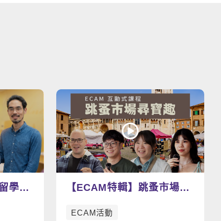
看更多影片
留學路
【ECAM特輯】跳蚤市場尋
寶趣：找尋屬於你的寶物
ECAM活動
吧！