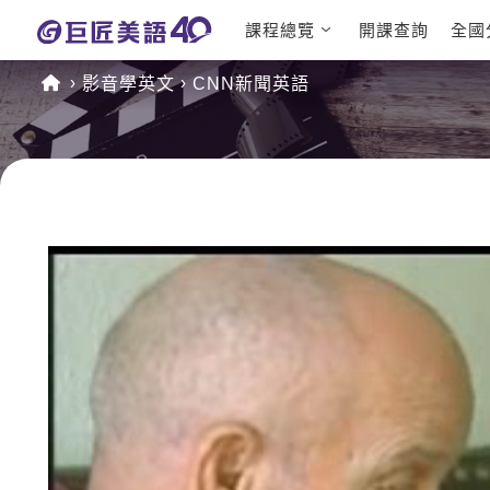
課程總覽
開課查詢
全國
日語課程總
英文檢定
影音學英文
CNN新聞英語
表
TOEIC 
英文課程總
IELTS 
表
GEPT 
英文會話
程
商用英文
TOEFL 