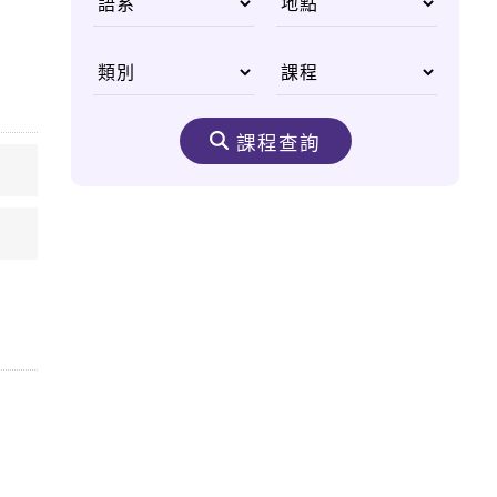
國父李光耀
從無重力太空尋找人類
醫學進步契機
課程查詢
生態之美 野生動物非
洲大遷徙
嘆為觀止的購物天堂
——杜拜購物中心
奈米機驚異大奇航成真
醫療奈米機器人問世
太空食物大進化 咖
哩、甜點樣樣來