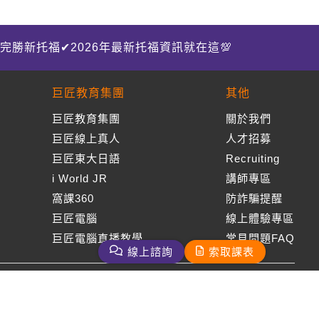
完勝新托福✔2026年最新托福資訊就在這💯
巨匠教育集團
其他
巨匠教育集團
關於我們
巨匠線上真人
人才招募
巨匠東大日語
Recruiting
i World JR
講師專區
窩課360
防詐騙提醒
巨匠電腦
線上體驗專區
巨匠電腦直播教學
常見問題FAQ
線上諮詢
索取課表
周一至周五09：00-18：00
免付費客服專線：0800-231-381