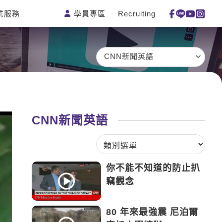
學員專區
Recruiting
業服務
測驗
活動花絮
特色課程
線上真人
更多
主題課程
日語
一對一家教
CNN新聞英語
英語俱樂
韓語
企業訓練
部
西班牙語
點讀筆教材
ECAM
外語即時
數位學習教
Let's Talk
通
材
CNN新聞英語
兒童美語
你不能不知道的防止扒
竊觀念
80 年來最強震 尼泊爾