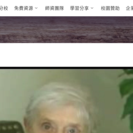
分校
免費資源
師資團隊
學習分享
校園贊助
企
英文部落格
多益秒學堂
學員故事
影音學英文
學員讚出來
英文能力
能力養成
多益課程
自然發音
英文聽力養成
雅思課程
開口溜英文
旅遊英文
全民英檢課
基礎字彙
情境閱讀
英文文法技巧
英文寫作
托福課程
Cengage TED
CNN聽力強化
Talks
新聞英文