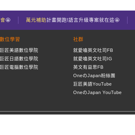
到會
🤩
萬元補助
計畫開跑!語言升級專案就在這🤩
數位學習
社群
巨匠美語數位學院
就愛嗑英文吐司FB
巨匠日語數位學院
就愛嗑英文吐司IG
巨匠電腦數位學院
英文有益思FB
OneのJapan粉絲團
巨匠美語YouTube
OneのJapan YouTube