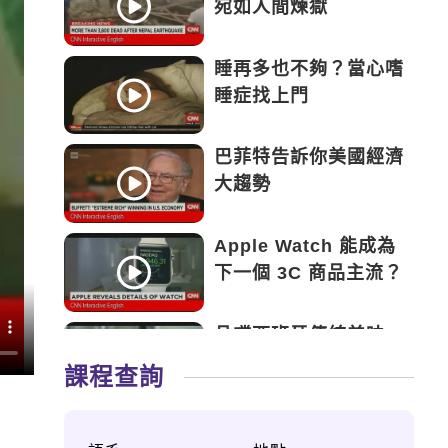
宛如人間煉獄
睡再多也不夠？當心嗜
睡症找上門
巴菲特告訴你美國經濟
大趨勢
Apple Watch 能成為
下一個 3C 商品主流？
品嚐西班牙傳統美味
——Tapas
課程查詢
永遠的鬥士——新加坡
患