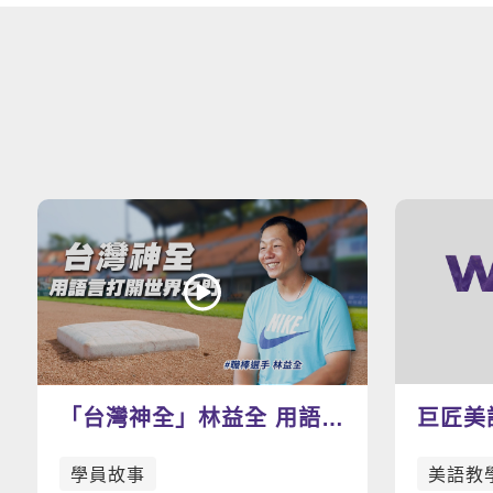
「台灣神全」林益全 用語言
巨匠美
打開世界之門
範影片
學員故事
美語教