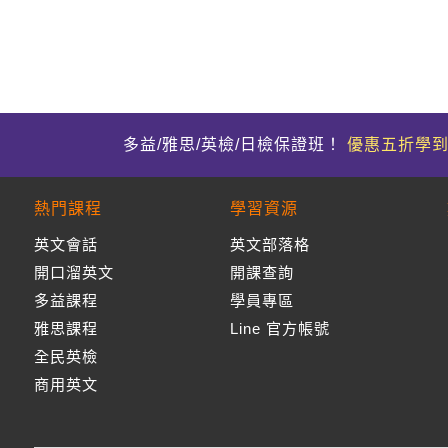
多益/雅思/英檢/日檢保證班！
優惠五折學
熱門課程
學習資源
英文會話
英文部落格
開口溜英文
開課查詢
多益課程
學員專區
雅思課程
Line 官方帳號
全民英檢
商用英文