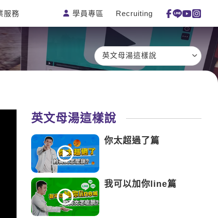
學員專區
Recruiting
業服務
測驗
活動花絮
特色課程
線上真人
更多
主題課程
日語
一對一家教
英文母湯這樣說
英語俱樂部
韓語
企業訓練
CAM
西班牙語
點讀筆教材
et's Talk
外語即時通
數位學習教材
英文母湯這樣說
兒童美語
你太超過了篇
我可以加你line篇