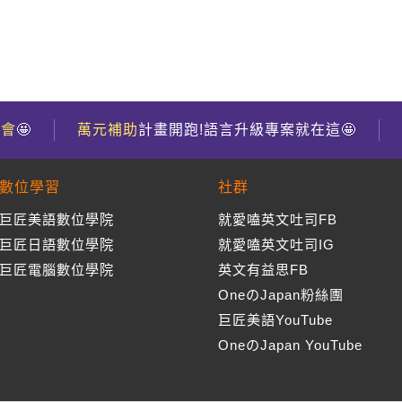
到會
🤩
萬元補助
計畫開跑!語言升級專案就在這🤩
數位學習
社群
巨匠美語數位學院
就愛嗑英文吐司FB
巨匠日語數位學院
就愛嗑英文吐司IG
巨匠電腦數位學院
英文有益思FB
OneのJapan粉絲團
巨匠美語YouTube
OneのJapan YouTube