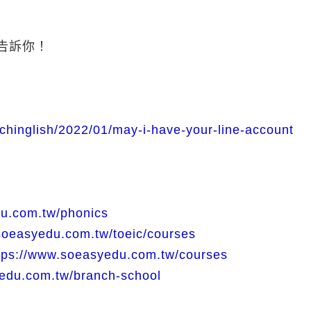
師告訴你！
chinglish/2022/01/may-i-have-your-line-account
du.com.tw/phonics
soeasyedu.com.tw/toeic/courses
tps://www.soeasyedu.com.tw/courses
edu.com.tw/branch-school