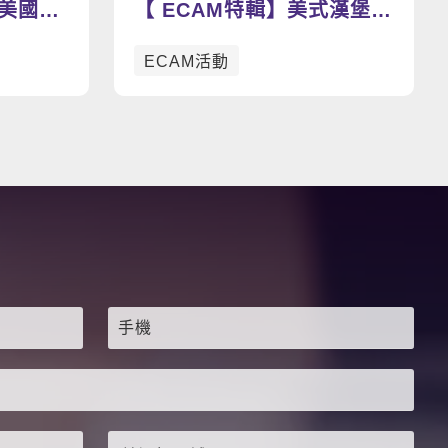
美國職
【 ECAM特輯】美式漢堡瘋
想助攻
動手做漢堡學英文，好吃好
ECAM活動
玩到爆表🍔