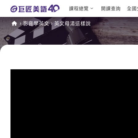
課程總覽
開課查詢
全國
日語課程總表
英文檢定
影音學英文
英文母湯這樣說
英文課程總表
TOEIC
英文會話
IELTS
商用英文
GEPT 
TOEFL