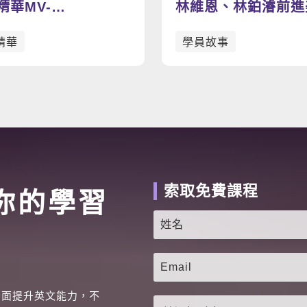
精華MV-
林維恩、林鉑濬前進
W.A.N
棒，加強英語力為夢
精華
學員故事
索取免費課程
你的學習
全面提升英文能力，不