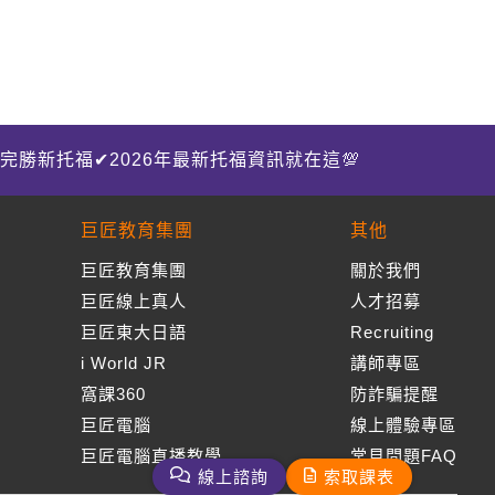
完勝新托福✔2026年最新托福資訊就在這💯
巨匠教育集團
其他
巨匠教育集團
關於我們
巨匠線上真人
人才招募
巨匠東大日語
Recruiting
i World JR
講師專區
窩課360
防詐騙提醒
巨匠電腦
線上體驗專區
巨匠電腦直播教學
常見問題FAQ
線上諮詢
索取課表