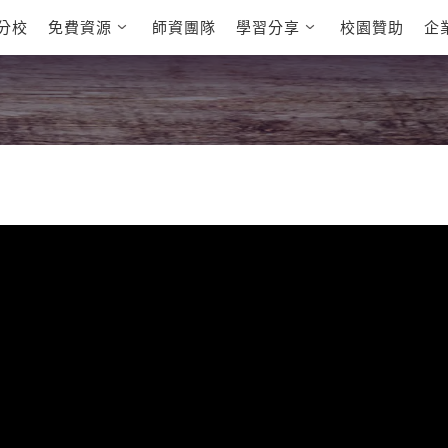
分校
免費資源
師資團隊
學習分享
校園贊助
企
英文部落格
多益秒學堂
學員故事
影音學英文
學員讚出來
英文能力
能力養成
 多益課程
自然發音
英文聽力養成
 雅思課程
開口溜英文
旅遊英文
全民英檢課程
基礎字彙
情境閱讀
E
 托福課程
英文文法技巧
英文寫作
L
TED Talks
CNN聽力強化
新聞英文