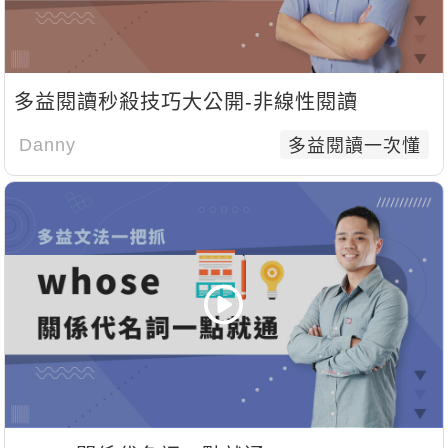
影音學英文
學員故事
IELTS 雅思課程
校園贊助
特色課程
自然發音
英文能力測驗
GEPT 全民英檢課程
學員讚出來
英文聽力養成
線上真人
主題課程
企業服務
多益閱讀秒殺技巧大公開-非線性閱讀
TOEFL 托福課程
開口溜英文
活動花絮
英語俱樂部
更多
日語
Danny
多益閱讀一次懂
Recruiting
旅遊英文
ECAM
韓語
一對一家教
基礎字彙
Let's Talk
西班牙語
企業訓練
情境閱讀
外語即時通
點讀筆教材
英文文法技巧
兒童美語
數位學習教材
英文寫作
TED Talks
CNN聽力強化