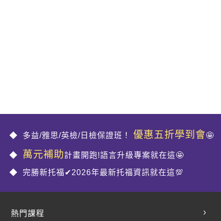
優惠五折學到會
多益/雅思/英檢/日檢保證班！
🤩
萬元補助
計畫開跑!語言升級專案就在這🤩
完勝新托福✔2026年最新托福資訊就在這💯
熱門課程