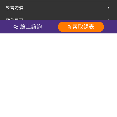
英文會話
學習資源
開口溜英文
英文部落格
數位學習
多益課程
開課查詢
線上諮詢
索取課表
巨匠美語數位學院
雅思課程
社群
學員專區
巨匠日語數位學院
全民英檢
就愛嗑英文吐司FB
Line 官方帳號
巨匠教育集團
粉絲團
Line官方
影音
Instagram
巨匠電腦數位學院
商用英文
就愛嗑英文吐司IG
巨匠教育集團
其他
英文有益思FB
巨匠線上真人
關於我們
OneのJapan粉絲團
巨匠東大日語
人才招募
巨匠美語YouTube
i World JR
Recruiting
OneのJapan YouTube
窩課360
講師專區
周一至周五09：00-18：00
巨匠電腦
免付費客服專線：0800-231-381
防詐騙提醒
巨匠電腦直播教學
巨匠美語版權所有
線上體驗專區
2026 Gjun information Co., Ltd.All Rights Reserved