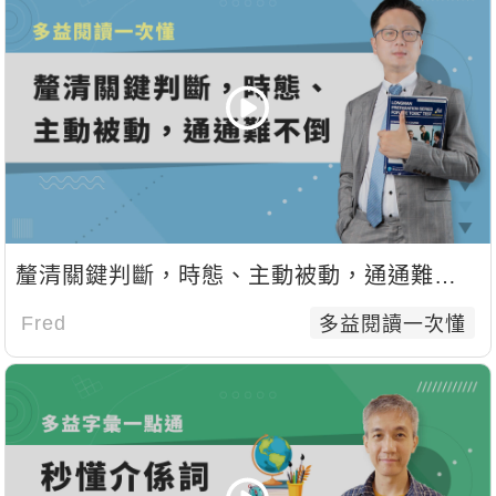
釐清關鍵判斷，時態、主動被動，通通難不
倒
Fred
多益閱讀一次懂