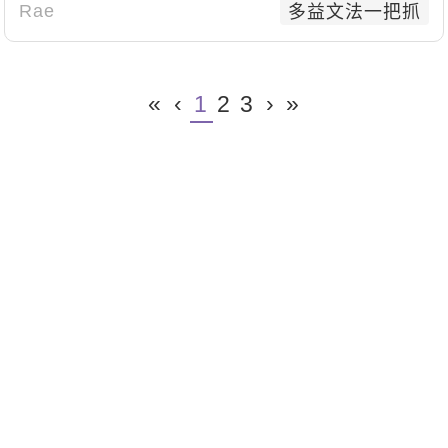
Rae
多益文法一把抓
«
‹
1
2
3
›
»