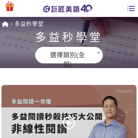
多益秒學堂
學員專區
多益秒學堂
課程總覽
選擇類別(全
日語課程總表
開課查詢
部)
英文課程總表
全國分校
英文會話
免費資源
商用英文
英文部落格
師資團隊
英文檢定
多益秒學堂
學習分享
能力養成
TOEIC 多益課程