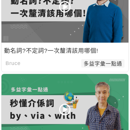
動名詞?不定詞?一次釐清該用哪個!
Bruce
多益字彙一點通