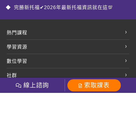
完勝新托福✔2026年最新托福資訊就在這💯
熱門課程
英文會話
學習資源
開口溜英文
英文部落格
數位學習
多益課程
開課查詢
巨匠美語數位學院
雅思課程
社群
學員專區
巨匠日語數位學院
線上諮詢
索取課表
全民英檢
就愛嗑英文吐司FB
Line 官方帳號
巨匠教育集團
巨匠電腦數位學院
商用英文
就愛嗑英文吐司IG
巨匠教育集團
其他
粉絲團
Line官方
影音
Instagram
英文有益思FB
巨匠線上真人
關於我們
OneのJapan粉絲團
巨匠東大日語
人才招募
巨匠美語YouTube
i World JR
Recruiting