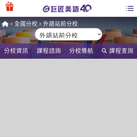
全國分校
外語站前分校
學員專區
課程總覽
分校資訊
課程諮詢
分校導航
課程查詢
日語課程總表
開課查詢
英文課程總表
全國分校
英文會話
免費資源
商用英文
英文部落格
師資團隊
英文檢定
多益秒學堂
學習分享
能力養成
TOEIC 多益課程