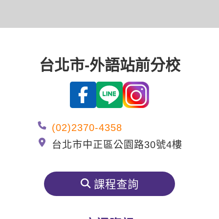
影音學英文
學員故事
IELTS 雅思課程
校園贊助
特色課程
自然發音
英文能力測驗
GEPT 全民英檢課程
學員讚出來
英文聽力養成
線上真人
主題課程
企業服務
TOEFL 托福課程
開口溜英文
活動花絮
台北市-外語站前分校
英語俱樂部
更多
日語
Recruiting
旅遊英文
ECAM
韓語
一對一家教
基礎字彙
Let's Talk
西班牙語
企業訓練
情境閱讀
(02)2370-4358
外語即時通
點讀筆教材
台北市中正區公園路30號4樓
英文文法技巧
兒童美語
數位學習教材
英文寫作
課程查詢
TED Talks
CNN聽力強化