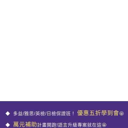
優惠五折學到會
多益/雅思/英檢/日檢保證班！
🤩
萬元補助
計畫開跑!語言升級專案就在這🤩