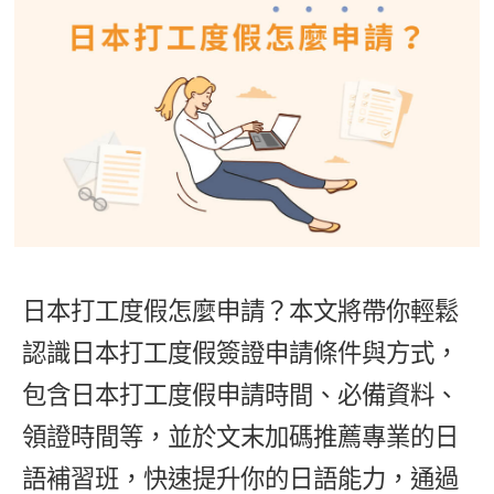
影音學英文
學員故事
IELTS 雅思課程
校園贊助
特色課程
自然發音
英文能力測驗
GEPT 全民英檢課程
學員讚出來
英文聽力養成
線上真人
主題課程
企業服務
TOEFL 托福課程
開口溜英文
活動花絮
英語俱樂部
更多
日語
Recruiting
旅遊英文
ECAM
韓語
一對一家教
基礎字彙
Let's Talk
西班牙語
企業訓練
情境閱讀
外語即時通
點讀筆教材
日本打工度假怎麼申請？本文將帶你輕鬆
英文文法技巧
兒童美語
數位學習教材
認識日本打工度假簽證申請條件與方式，
英文寫作
包含日本打工度假申請時間、必備資料、
TED Talks
領證時間等，並於文末加碼推薦專業的日
CNN聽力強化
語補習班，快速提升你的日語能力，通過