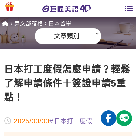
英文部落格
日本留學
學員專區
文章類別
課程總覽
日語課程總表
開課查詢
日本打工度假怎麼申請？輕鬆
英文課程總表
全國分校
了解申請條件＋簽證申請5重
英文會話
免費資源
點！
商用英文
英文部落格
師資團隊
英文檢定
2025/03/03
日本打工度假
多益秒學堂
學習分享
能力養成
TOEIC 多益課程