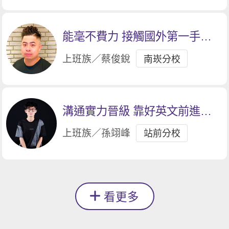
能毫不費力 接觸國外第一手資
訊與文化
上班族／蔡俊銳
南崁分校
溝通實力晉級 靠好英文前進外
商
上班族／孫翊峰
站前分校
看更多