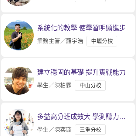
系統化的教學 使學習明顯進步
業務主管／羅宇浩
中壢分校
建立穩固的基礎 提升實戰能力
學生／陳柏霖
中山分校
多益高分班成效大 學測聽力拿
滿分
學生／陳奕璇
三重分校