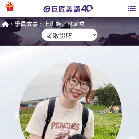
學員故事
上班族／林毓秀
學員專區
課程總覽
日語課程總表
開課查詢
英文課程總表
全國分校
英文會話
免費資源
商用英文
英文部落格
師資團隊
英文檢定
多益秒學堂
學習分享
能力養成
TOEIC 多益課程