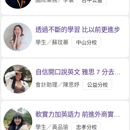
國際業務／李寰
台中公益
透過不斷的學習 比以前更進步
學生／蘇玟蓁
中山分校
自信開口說英文 雅思 7 分去留
學
會計助理／陳思妤
公益分校
軟實力加英語力 前進外商實習
大門
學生／黃品瑜
忠孝分校