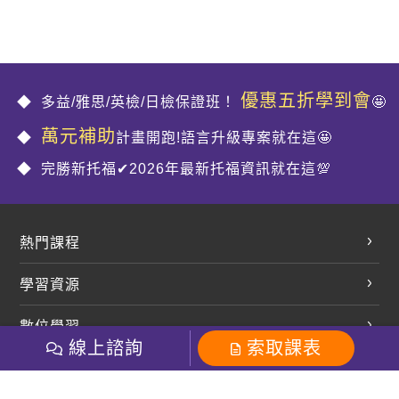
優惠五折學到會
多益/雅思/英檢/日檢保證班！
🤩
萬元補助
計畫開跑!語言升級專案就在這🤩
完勝新托福✔2026年最新托福資訊就在這💯
熱門課程
英文會話
學習資源
開口溜英文
英文部落格
數位學習
多益課程
開課查詢
線上諮詢
索取課表
巨匠美語數位學院
雅思課程
社群
學員專區
巨匠日語數位學院
全民英檢
就愛嗑英文吐司FB