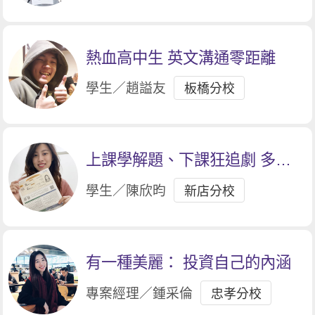
熱血高中生 英文溝通零距離
學生／趙謚友
板橋分校
上課學解題、下課狂追劇 多益
衝破900分
學生／陳欣昀
新店分校
有一種美麗： 投資自己的內涵
專案經理／鍾采倫
忠孝分校