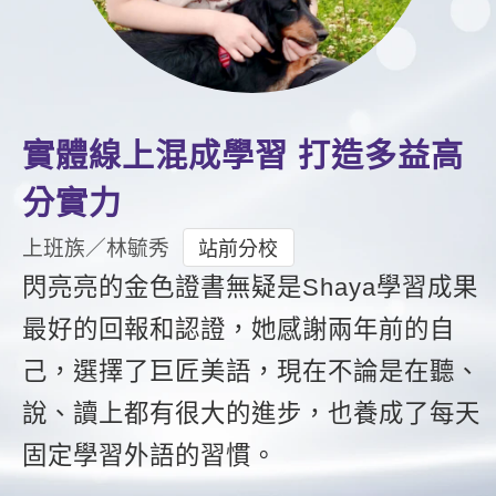
影音學英文
學員故事
IELTS 雅思課程
校園贊助
特色課程
自然發音
英文能力測驗
GEPT 全民英檢課程
學員讚出來
英文聽力養成
線上真人
主題課程
企業服務
TOEFL 托福課程
開口溜英文
活動花絮
英語俱樂部
更多
日語
實體線上混成學習 打造多益高
Recruiting
旅遊英文
ECAM
韓語
分實力
一對一家教
基礎字彙
Let's Talk
西班牙語
上班族／林毓秀
站前分校
企業訓練
情境閱讀
閃亮亮的金色證書無疑是Shaya學習成果
外語即時通
點讀筆教材
最好的回報和認證，她感謝兩年前的自
英文文法技巧
兒童美語
數位學習教材
己，選擇了巨匠美語，現在不論是在聽、
英文寫作
說、讀上都有很大的進步，也養成了每天
Cengage TED Talks
固定學習外語的習慣。
CNN聽力強化