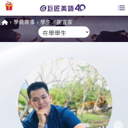
學員故事
學生／謝宜家
學員專區
課程總覽
日語課程總表
開課查詢
英文課程總表
全國分校
英文會話
免費資源
商用英文
英文部落格
師資團隊
英文檢定
多益秒學堂
學習分享
能力養成
TOEIC 多益課程