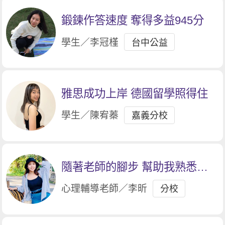
鍛鍊作答速度 奪得多益945分
學生／李冠槿
台中公益
雅思成功上岸 德國留學照得住
學生／陳宥蓁
嘉義分校
隨著老師的腳步 幫助我熟悉題
型
心理輔導老師／李昕
分校