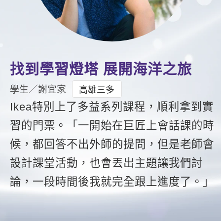
影音學英文
學員故事
IELTS 雅思課程
校園贊助
特色課程
自然發音
英文能力測驗
GEPT 全民英檢課程
學員讚出來
英文聽力養成
線上真人
主題課程
企業服務
TOEFL 托福課程
開口溜英文
活動花絮
英語俱樂部
更多
日語
找到學習燈塔 展開海洋之旅
Recruiting
旅遊英文
ECAM
韓語
學生／謝宜家
高雄三多
一對一家教
基礎字彙
Ikea特別上了多益系列課程，順利拿到實
Let's Talk
西班牙語
企業訓練
習的門票。「一開始在巨匠上會話課的時
情境閱讀
外語即時通
點讀筆教材
候，都回答不出外師的提問，但是老師會
英文文法技巧
兒童美語
數位學習教材
設計課堂活動，也會丟出主題讓我們討
英文寫作
論，一段時間後我就完全跟上進度了。」
Cengage TED Talks
CNN聽力強化