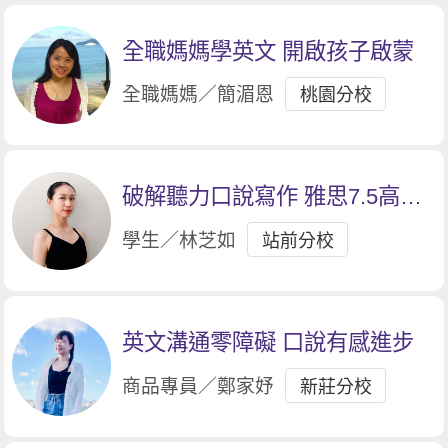
全職媽媽學英文 開啟孩子啟蒙
全職媽媽／簡湄恩
桃園分校
破解聽力口說寫作 雅思7.5高分
入手
學生／林芝如
站前分校
英文溝通零障礙 口說有感進步
商品專員／鄭家妤
新莊分校