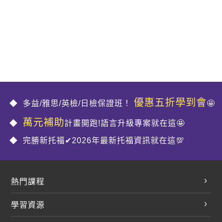
優惠五折學到會
多益/雅思/英檢/日檢保證班！
🤩
萬元補助
計畫開跑!語言升級專案就在這🤩
完勝新托福✔2026年最新托福資訊就在這💯
熱門課程
英文會話
學習資源
開口溜英文
英文部落格