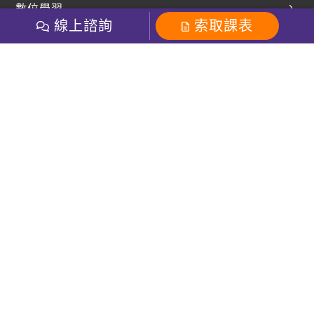
數位學習
多益課程
開課查詢
線上諮詢
索取課表
巨匠美語數位學院
雅思課程
社群
學員專區
巨匠日語數位學院
全民英檢
就愛嗑英文吐司FB
Line 官方帳號
巨匠教育集團
粉絲團
Line官方
影音
Instagram
巨匠電腦數位學院
商用英文
就愛嗑英文吐司IG
巨匠教育集團
其他
英文有益思FB
巨匠線上真人
關於我們
OneのJapan粉絲團
巨匠東大日語
人才招募
巨匠美語YouTube
i World JR
Recruiting
OneのJapan YouTube
窩課360
講師專區
周一至周五09：00-18：00
巨匠電腦
免付費客服專線：0800-231-381
防詐騙提醒
巨匠電腦直播教學
巨匠美語版權所有
線上體驗專區
2026 Gjun information Co., Ltd.All Rights Reserved
常見問題FAQ
客服信箱