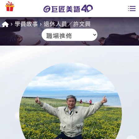
學員故事
退休人員／許文興
學員專區
課程總覽
日語課程總表
開課查詢
英文課程總表
全國分校
英文會話
免費資源
商用英文
英文部落格
師資團隊
英文檢定
多益秒學堂
學習分享
能力養成
TOEIC 多益課程