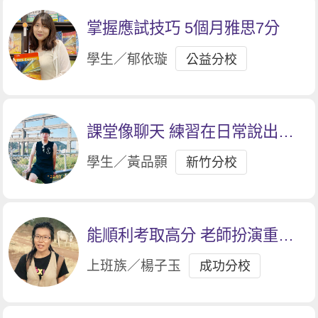
掌握應試技巧 5個月雅思7分
學生／郁依璇
公益分校
課堂像聊天 練習在日常說出溜
英文
學生／黃品顥
新竹分校
能順利考取高分 老師扮演重要
角色
上班族／楊子玉
成功分校