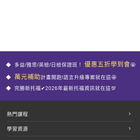
優惠五折學到會
多益/雅思/英檢/日檢保證班！
🤩
萬元補助
計畫開跑!語言升級專案就在這🤩
完勝新托福✔2026年最新托福資訊就在這💯
熱門課程
英文會話
學習資源
開口溜英文
英文部落格