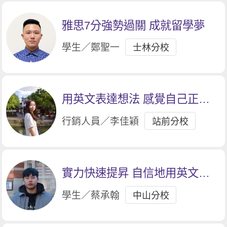
雅思7分強勢過關 成就留學夢
學生／鄭聖一
士林分校
用英文表達想法 感覺自己正在
進步
行銷人員／李佳穎
站前分校
實力快速提昇 自信地用英文對
話
學生／蔡承翰
中山分校