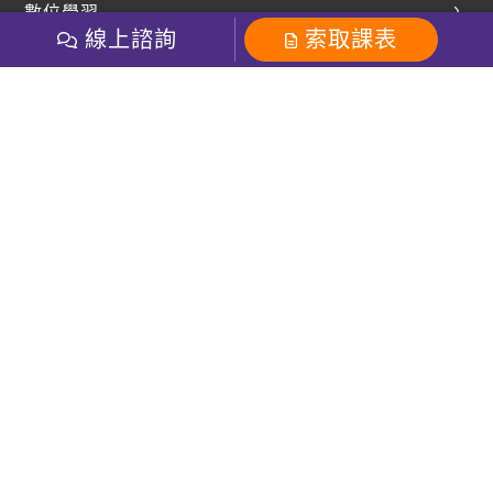
數位學習
多益課程
開課查詢
線上諮詢
索取課表
巨匠美語數位學院
雅思課程
社群
學員專區
巨匠日語數位學院
全民英檢
就愛嗑英文吐司FB
Line 官方帳號
巨匠教育集團
粉絲團
Line官方
影音
Instagram
巨匠電腦數位學院
商用英文
就愛嗑英文吐司IG
巨匠教育集團
其他
英文有益思FB
巨匠線上真人
關於我們
OneのJapan粉絲團
巨匠東大日語
人才招募
巨匠美語YouTube
i World JR
Recruiting
OneのJapan YouTube
窩課360
講師專區
周一至周五09：00-18：00
巨匠電腦
免付費客服專線：0800-231-381
防詐騙提醒
巨匠電腦直播教學
巨匠美語版權所有
線上體驗專區
2026 Gjun information Co., Ltd.All Rights Reserved
常見問題FAQ
客服信箱