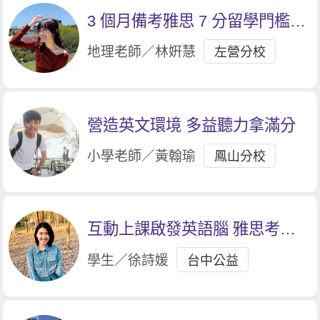
3 個月備考雅思 7 分留學門檻達
標
地理老師／林姸慧
左營分校
營造英文環境 多益聽力拿滿分
小學老師／黃翰瑜
鳳山分校
互動上課啟發英語腦 雅思考取8
分
學生／徐詩媛
台中公益