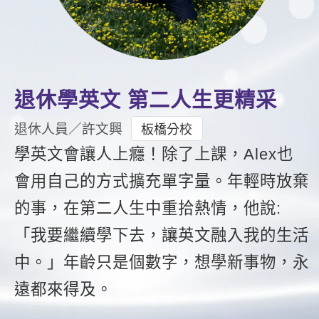
影音學英文
學員故事
IELTS 雅思課程
校園贊助
特色課程
自然發音
英文能力測驗
GEPT 全民英檢課程
學員讚出來
英文聽力養成
線上真人
主題課程
企業服務
TOEFL 托福課程
開口溜英文
活動花絮
英語俱樂部
更多
日語
退休學英文 第二人生更精采
Recruiting
旅遊英文
ECAM
韓語
退休人員／許文興
板橋分校
一對一家教
基礎字彙
學英文會讓人上癮！除了上課，Alex也
Let's Talk
西班牙語
企業訓練
會用自己的方式擴充單字量。年輕時放棄
情境閱讀
外語即時通
點讀筆教材
的事，在第二人生中重拾熱情，他說:
英文文法技巧
兒童美語
數位學習教材
「我要繼續學下去，讓英文融入我的生活
英文寫作
中。」年齡只是個數字，想學新事物，永
Cengage TED Talks
遠都來得及。
CNN聽力強化