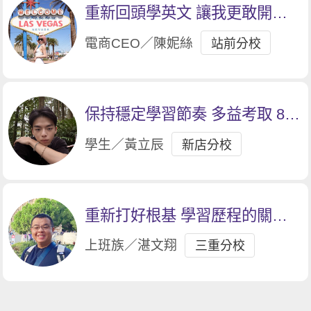
重新回頭學英文 讓我更敢開口
說
電商CEO／陳妮絲
站前分校
保持穩定學習節奏 多益考取 895
分
學生／黃立辰
新店分校
重新打好根基 學習歷程的關鍵
轉折點。
上班族／湛文翔
三重分校