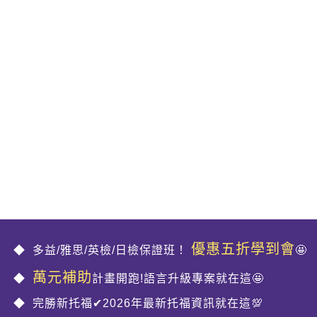
優惠五折學到會
多益/雅思/英檢/日檢保證班！
🤩
萬元補助
計畫開跑!語言升級專案就在這🤩
完勝新托福✔2026年最新托福資訊就在這💯