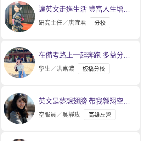
讓英文走進生活 豐富人生增添
色彩
研究主任／唐宜君
分校
在備考路上一起奔跑 多益分數3
級跳
學生／洪嘉濃
板橋分校
英文是夢想翅膀 帶我翱翔空服
人生
空服員／吳靜玫
高雄左營