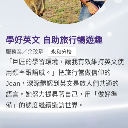
影音學英文
學員故事
IELTS 雅思課程
校園贊助
特色課程
自然發音
英文能力測驗
GEPT 全民英檢課程
學員讚出來
英文聽力養成
線上真人
主題課程
企業服務
TOEFL 托福課程
開口溜英文
活動花絮
英語俱樂部
更多
日語
學好英文 自助旅行暢遊趣
Recruiting
旅遊英文
ECAM
韓語
服務業／余玟靜
永和分校
一對一家教
基礎字彙
「巨匠的學習環境，讓我有效維持英文使
Let's Talk
西班牙語
企業訓練
用頻率跟語感。」把旅行當做信仰的
情境閱讀
外語即時通
點讀筆教材
Jean，深深體認到英文是旅人們共通的
英文文法技巧
兒童美語
數位學習教材
語言。她努力提昇著自己，用「做好準
英文寫作
備」的態度繼續造訪世界。
Cengage TED Talks
CNN聽力強化