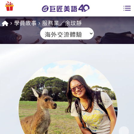
學員故事
服務業／余玟靜
學員專區
課程總覽
日語課程總表
開課查詢
英文課程總表
全國分校
英文會話
免費資源
商用英文
英文部落格
師資團隊
英文檢定
多益秒學堂
學習分享
能力養成
TOEIC 多益課程