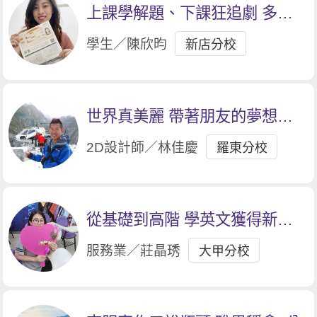
上課學解題、下課狂追劇 多益
衝破900分
學生／陳欣昀
新店分校
世界真美麗 帶著朋友的夢想出
發
2D設計師／林佳慶
羅東分校
從基礎到高階 學英文獲得新靈
魂
服務業／莊晶琇
大甲分校