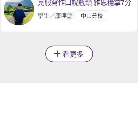
克服寫作口說瓶頸 雅思穩拿7分
學生／康浡源
中山分校
看更多