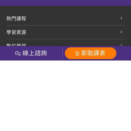
熱門課程
英文會話
學習資源
開口溜英文
英文部落格
數位學習
多益課程
開課查詢
線上諮詢
索取課表
巨匠美語數位學院
雅思課程
社群
學員專區
巨匠日語數位學院
全民英檢
就愛嗑英文吐司FB
Line 官方帳號
巨匠教育集團
粉絲團
Line官方
影音
Instagram
巨匠電腦數位學院
商用英文
就愛嗑英文吐司IG
巨匠教育集團
其他
英文有益思FB
巨匠線上真人
關於我們
OneのJapan粉絲團
巨匠東大日語
人才招募
巨匠美語YouTube
i World JR
Recruiting
OneのJapan YouTube
窩課360
講師專區
周一至周五09：00-18：00