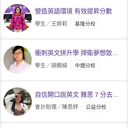
營造英語環境 有效提昇分數
學生／王婷莉
基隆分校
衝刺英文拼升學 捍衛夢想致青
春
學生／胡姵綺
中壢分校
自信開口說英文 雅思 7 分去留
學
會計助理／陳思妤
公益分校