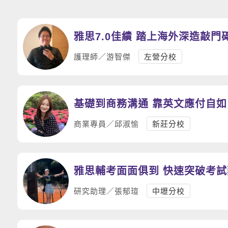
雅思7.0佳績 踏上海外深造敲門
護理師／游智傑
左營分校
基礎到商務溝通 靠英文應付自如
商業專員／邱淑愉
新莊分校
雅思輔考面面俱到 快速突破考試
研究助理／張郁瑄
中壢分校