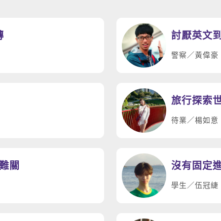
磚
討厭英文
警察／黃偉豪
旅行探索世
待業／楊如意
難關
學生／伍冠緁