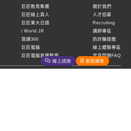
巨匠教育集團
關於我們
巨匠線上真人
人才招募
巨匠東大日語
Recruiting
i World JR
講師專區
窩課360
防詐騙提醒
巨匠電腦
線上體驗專區
巨匠電腦直播教學
常見問題FAQ
線上諮詢
索取課表
周一至周五09：00-18：00
免付費客服專線：0800-231-381
巨匠美語版權所有
2026 Gjun information Co., Ltd.All Rights Reserved
客服信箱