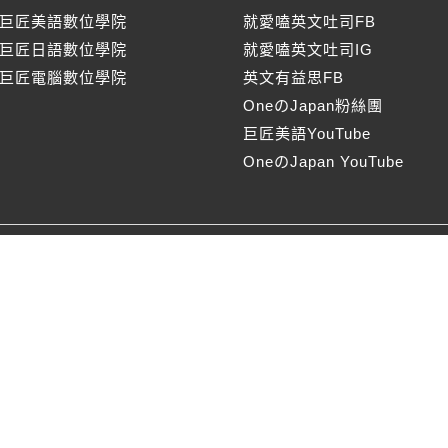
巨匠美語數位學院
就愛嗑英文吐司FB
巨匠日語數位學院
就愛嗑英文吐司IG
巨匠電腦數位學院
英文有益思FB
OneのJapan粉絲團
巨匠美語YouTube
OneのJapan YouTube