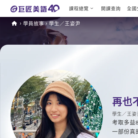
課程總覽
開課查詢
全國
日語課程總
英文檢定
學員故事
學生／王姿尹
表
TOEIC 
英文課程總
IELTS 
表
GEPT 
英文會話
程
商用英文
TOEFL 
再也
學生／王姿
考取多益
一部份真