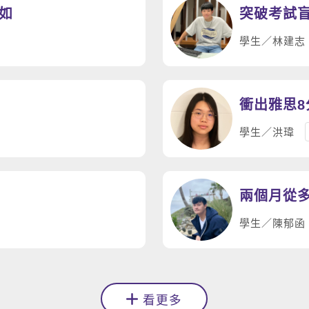
如
突破考試盲
學生／林建志
衝出雅思8
學生／洪瑋
兩個月從多
學生／陳郁函
看更多