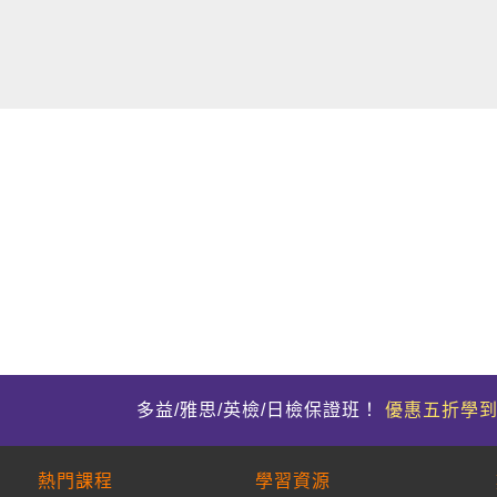
多益/雅思/英檢/日檢保證班！
優惠五折學
熱門課程
學習資源