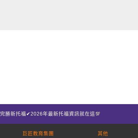
完勝新托福✔2026年最新托福資訊就在這💯
巨匠教育集團
其他