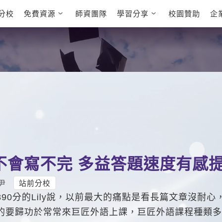
分校
免費資源
師資團隊
學習分享
校園贊助
企
英文部落格
多益秒學堂
學員故事
影音學英文
學員讚出來
英文能力
能力養成
多益課程
自然發音
英文聽力養成
雅思課程
開口溜英文
旅遊英文
全民英檢課
基礎字彙
情境閱讀
英文文法技巧
英文寫作
托福課程
Cengage TED
CNN聽力強化
Talks
新聞英文
不會寫不完 多益答題速度有感
尹
站前分校
890分的Lily說，以前最大的痛點是看長篇文章沒耐
的要歸功於常常來巨匠外語上課，巨匠外語課程種類多