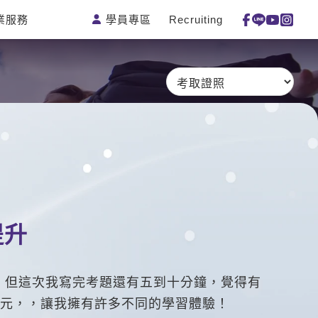
學員專區
Recruiting
業服務
測驗
活動花絮
特色課程
線上真人
更多
主題課程
日語
一對一家教
英語俱樂
韓語
企業訓練
部
西班牙語
點讀筆教材
ECAM
外語即時
數位學習教
Let's Talk
通
材
兒童美語
提升
心，但這次我寫完考題還有五到十分鐘，覺得有
元，，讓我擁有許多不同的學習體驗！