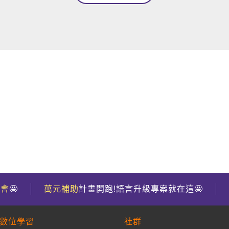
到會
🤩
萬元補助
計畫開跑!語言升級專案就在這🤩
數位學習
社群