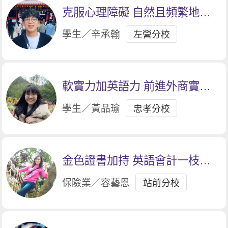
克服心理障礙 自然且頻繁地練
習口說
學生／辛承翰
左營分校
軟實力加英語力 前進外商實習
大門
學生／黃品瑜
忠孝分校
金色證書加持 英語會計一枝獨
秀
保險業／容藝恩
站前分校