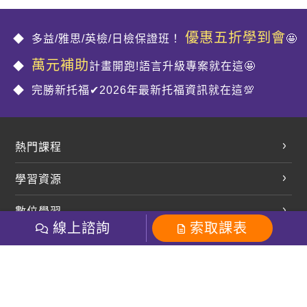
優惠五折學到會
多益/雅思/英檢/日檢保證班！
🤩
萬元補助
計畫開跑!語言升級專案就在這🤩
完勝新托福✔2026年最新托福資訊就在這💯
熱門課程
英文會話
學習資源
開口溜英文
英文部落格
數位學習
多益課程
開課查詢
線上諮詢
索取課表
巨匠美語數位學院
雅思課程
社群
學員專區
巨匠日語數位學院
全民英檢
就愛嗑英文吐司FB
Line 官方帳號
巨匠教育集團
粉絲團
Line官方
影音
Instagram
巨匠電腦數位學院
商用英文
就愛嗑英文吐司IG
巨匠教育集團