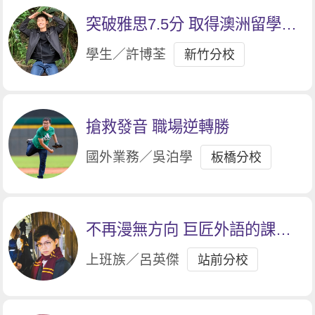
突破雅思7.5分 取得澳洲留學入
場券
學生／許博荃
新竹分校
搶救發音 職場逆轉勝
國外業務／吳泊學
板橋分校
不再漫無方向 巨匠外語的課程
彈性與多元設計有效安排
上班族／呂英傑
站前分校