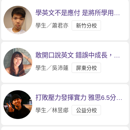
學英文不是應付 是將所學用在
生活中
學生／蕭君亦
新竹分校
敢開口說英文 錯誤中成長，建
立了更多自信。
學生／吳沛蓮
屏東分校
打敗壓力發揮實力 雅思6.5分答
標
學生／林昱郕
公益分校