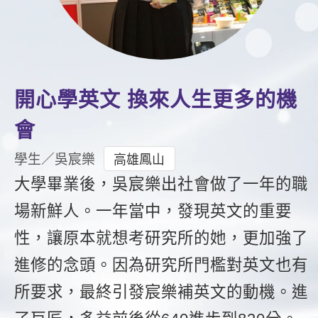
影音學英文
學員故事
IELTS 雅思課程
校園贊助
特色課程
自然發音
英文能力測驗
GEPT 全民英檢課程
學員讚出來
英文聽力養成
線上真人
主題課程
企業服務
TOEFL 托福課程
開口溜英文
活動花絮
英語俱樂部
更多
日語
開心學英文 換來人生更多的機
Recruiting
旅遊英文
ECAM
韓語
會
一對一家教
基礎字彙
Let's Talk
西班牙語
學生／吳宸樂
高雄鳳山
企業訓練
情境閱讀
大學畢業後，吳宸樂出社會做了一年的職
外語即時通
點讀筆教材
場新鮮人。一年當中，發現英文的重要
英文文法技巧
兒童美語
數位學習教材
性，讓原本就想考研究所的她，更加強了
英文寫作
進修的念頭。因為研究所門檻對英文也有
Cengage TED Talks
所要求，最終引發宸樂補英文的動機。進
CNN聽力強化