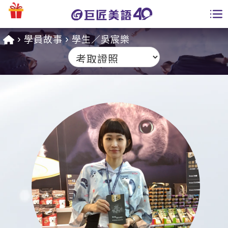
學員故事
學生／吳宸樂
學員專區
課程總覽
日語課程總表
開課查詢
英文課程總表
全國分校
英文會話
免費資源
商用英文
英文部落格
師資團隊
英文檢定
多益秒學堂
學習分享
能力養成
TOEIC 多益課程