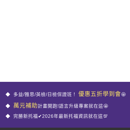
優惠五折學到會
多益/雅思/英檢/日檢保證班！
🤩
萬元補助
計畫開跑!語言升級專案就在這🤩
完勝新托福✔2026年最新托福資訊就在這💯