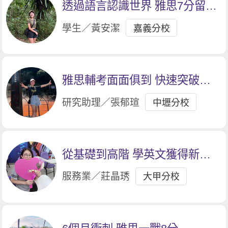
透過語言認識世界 雅思7分留學
去
學生／黃安潔
嘉義分校
雅思輔考面面俱到 快速突破考
試難關
研究助理／張郁瑄
中壢分校
從基礎到高階 學英文獲得新靈
魂
服務業／莊晶琇
大甲分校