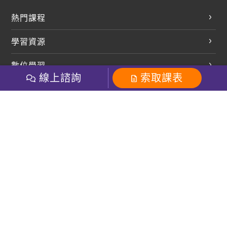
熱門課程
英文會話
學習資源
開口溜英文
英文部落格
數位學習
多益課程
開課查詢
線上諮詢
索取課表
巨匠美語數位學院
雅思課程
社群
學員專區
巨匠日語數位學院
全民英檢
就愛嗑英文吐司FB
Line 官方帳號
巨匠教育集團
粉絲團
Line官方
影音
Instagram
巨匠電腦數位學院
商用英文
就愛嗑英文吐司IG
巨匠教育集團
其他
英文有益思FB
巨匠線上真人
關於我們
OneのJapan粉絲團
巨匠東大日語
人才招募
巨匠美語YouTube
i World JR
Recruiting
OneのJapan YouTube
窩課360
講師專區
周一至周五09：00-18：00
巨匠電腦
免付費客服專線：0800-231-381
防詐騙提醒