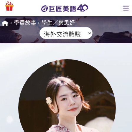
學員故事
學生／葉思妤
學員專區
課程總覽
日語課程總表
開課查詢
英文課程總表
全國分校
英文會話
免費資源
商用英文
英文部落格
師資團隊
英文檢定
多益秒學堂
學習分享
能力養成
TOEIC 多益課程