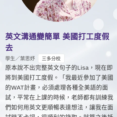
影音學英文
學員故事
IELTS 雅思課程
校園贊助
特色課程
自然發音
英文能力測驗
GEPT 全民英檢課程
學員讚出來
英文聽力養成
線上真人
主題課程
企業服務
TOEFL 托福課程
開口溜英文
活動花絮
英語俱樂部
更多
日語
英文溝通變簡單 美國打工度假
Recruiting
旅遊英文
ECAM
韓語
去
一對一家教
基礎字彙
Let's Talk
西班牙語
學生／葉思妤
三多分校
企業訓練
情境閱讀
原本說不出完整英文句子的Lisa，現在即
外語即時通
點讀筆教材
將到美國打工度假。「我最近參加了美國
英文文法技巧
兒童美語
數位學習教材
的WAT計畫，必須處理各種全美語的面
英文寫作
試，平常在上課的時候，老師都有訓練我
TED Talks
們如何用英文更順暢表達想法，讓我在面
CNN聽力強化