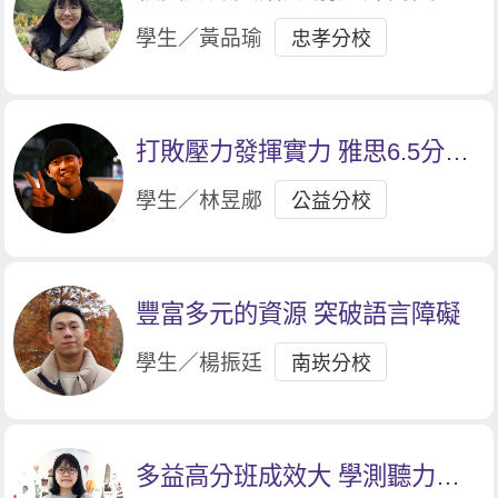
大門
學生／黃品瑜
忠孝分校
打敗壓力發揮實力 雅思6.5分答
標
學生／林昱郕
公益分校
豐富多元的資源 突破語言障礙
學生／楊振廷
南崁分校
多益高分班成效大 學測聽力拿