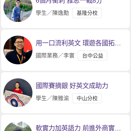
6個月衝刺 雅思一戰8分
學生／陳逸勳
基隆分校
用一口流利英文 環遊各國拓展
業務
國際業務／李寰
台中公益
國際賽摘銀 好英文成助力
學生／陳雅渝
中山分校
軟實力加英語力 前進外商實習