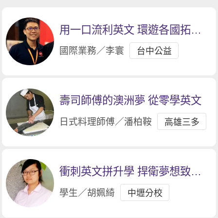
用一口流利英文 環遊各國拓展
業務
國際業務／李寰
台中公益
壽司師傅的澳洲夢 從零學英文
日式料理師傅／潘柏鞍
高雄三多
衝刺英文拼升學 捍衛夢想致青
春
學生／胡姵綺
中壢分校