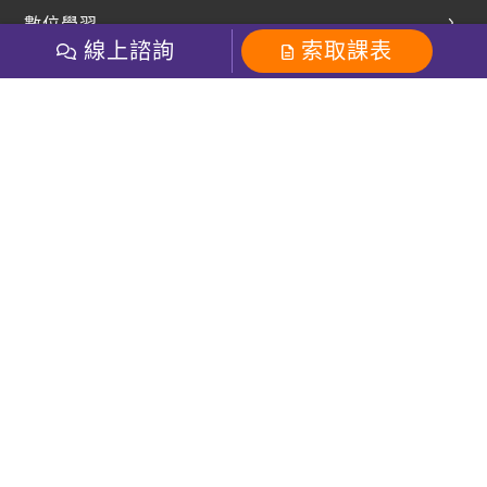
英文部落格
數位學習
多益課程
開課查詢
線上諮詢
索取課表
巨匠美語數位學院
雅思課程
社群
學員專區
巨匠日語數位學院
全民英檢
就愛嗑英文吐司FB
Line 官方帳號
巨匠教育集團
粉絲團
Line官方
影音
Instagram
巨匠電腦數位學院
商用英文
就愛嗑英文吐司IG
巨匠教育集團
其他
英文有益思FB
巨匠線上真人
關於我們
OneのJapan粉絲團
巨匠東大日語
人才招募
巨匠美語YouTube
i World JR
Recruiting
OneのJapan YouTube
窩課360
講師專區
周一至周五09：00-18：00
巨匠電腦
免付費客服專線：0800-231-381
防詐騙提醒
巨匠電腦直播教學
巨匠美語版權所有
線上體驗專區
2026 Gjun information Co., Ltd.All Rights Reserved
常見問題FAQ
客服信箱