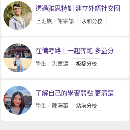
透過雅思特訓 建立外語社交圈
上班族／謝宗諺
永和分校
在備考路上一起奔跑 多益分數3
級跳
學生／洪嘉濃
板橋分校
了解自己的學習弱點 更清楚自
己努力的方向
學生／陳澤萭
站前分校