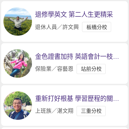
退修學英文 第二人生更精采
退休人員／許文興
板橋分校
金色證書加持 英語會計一枝獨
秀
保險業／容藝恩
站前分校
重新打好根基 學習歷程的關鍵
轉折點。
上班族／湛文翔
三重分校