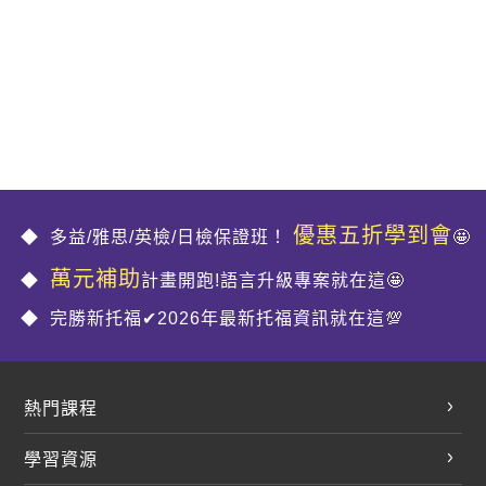
優惠五折學到會
多益/雅思/英檢/日檢保證班！
🤩
萬元補助
計畫開跑!語言升級專案就在這🤩
完勝新托福✔2026年最新托福資訊就在這💯
熱門課程
英文會話
學習資源
開口溜英文