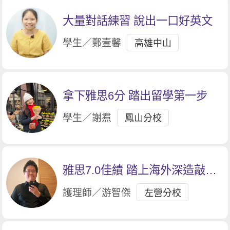
大量對話練習 說出一口好英文
學生／鄭壹馨
高雄中山
拿下雅思6分 踏出留學第一步
學生／謝焄
鳳山分校
雅思7.0佳績 踏上海外深造敲門
磚
護理師／游智傑
左營分校