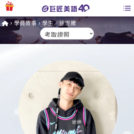
學員故事
學生／徐世騰
學員專區
課程總覽
日語課程總表
開課查詢
英文課程總表
全國分校
英文會話
免費資源
商用英文
英文部落格
師資團隊
英文檢定
多益秒學堂
學習分享
能力養成
TOEIC 多益課程