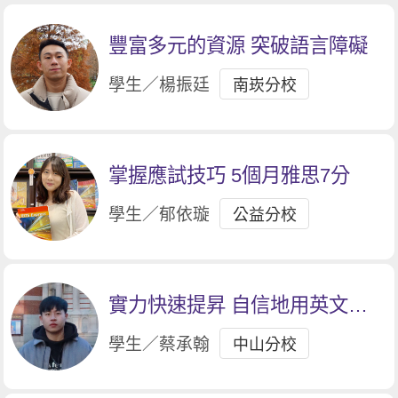
豐富多元的資源 突破語言障礙
學生／楊振廷
南崁分校
掌握應試技巧 5個月雅思7分
學生／郁依璇
公益分校
實力快速提昇 自信地用英文對
話
學生／蔡承翰
中山分校