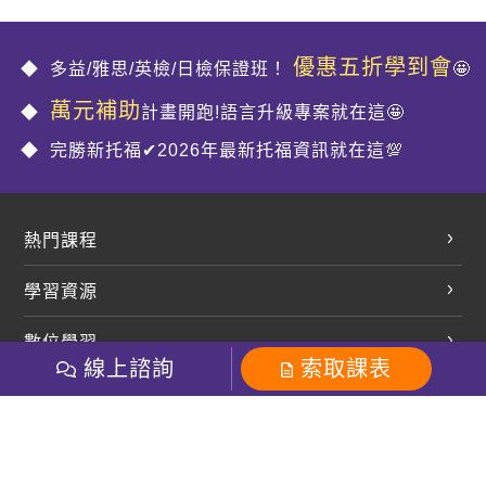
優惠五折學到會
多益/雅思/英檢/日檢保證班！
🤩
萬元補助
計畫開跑!語言升級專案就在這🤩
完勝新托福✔2026年最新托福資訊就在這💯
熱門課程
英文會話
學習資源
開口溜英文
英文部落格
數位學習
多益課程
開課查詢
線上諮詢
索取課表
巨匠美語數位學院
雅思課程
社群
學員專區
巨匠日語數位學院
全民英檢
就愛嗑英文吐司FB
Line 官方帳號
巨匠教育集團
粉絲團
Line官方
影音
Instagram
巨匠電腦數位學院
商用英文
就愛嗑英文吐司IG
巨匠教育集團