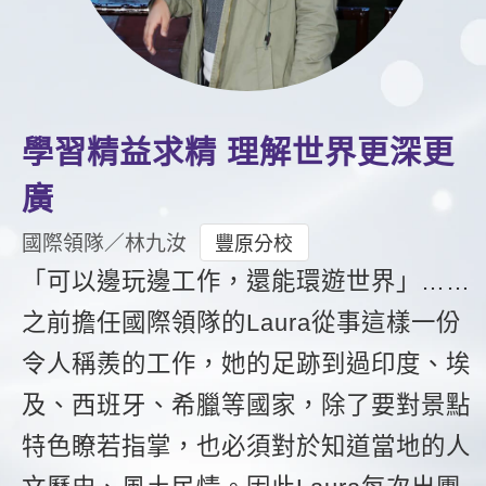
影音學英文
學員故事
IELTS 雅思課程
校園贊助
特色課程
自然發音
英文能力測驗
GEPT 全民英檢課程
學員讚出來
英文聽力養成
線上真人
主題課程
企業服務
TOEFL 托福課程
開口溜英文
活動花絮
英語俱樂部
更多
日語
學習精益求精 理解世界更深更
Recruiting
旅遊英文
ECAM
韓語
廣
一對一家教
基礎字彙
Let's Talk
西班牙語
國際領隊／林九汝
豐原分校
企業訓練
情境閱讀
「可以邊玩邊工作，還能環遊世界」……
外語即時通
點讀筆教材
之前擔任國際領隊的Laura從事這樣一份
英文文法技巧
兒童美語
數位學習教材
令人稱羨的工作，她的足跡到過印度、埃
英文寫作
及、西班牙、希臘等國家，除了要對景點
TED Talks
特色瞭若指掌，也必須對於知道當地的人
CNN聽力強化