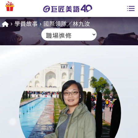
學員故事
國際領隊／林九汝
學員專區
課程總覽
日語課程總表
開課查詢
英文課程總表
全國分校
英文會話
免費資源
商用英文
英文部落格
師資團隊
英文檢定
多益秒學堂
學習分享
能力養成
TOEIC 多益課程