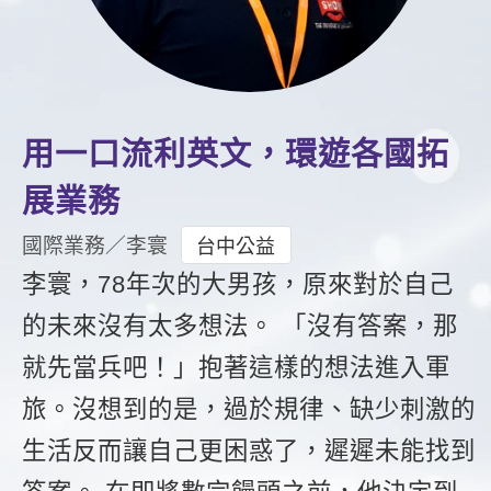
影音學英文
學員故事
IELTS 雅思課程
校園贊助
特色課程
自然發音
英文能力測驗
GEPT 全民英檢課程
學員讚出來
英文聽力養成
線上真人
主題課程
企業服務
TOEFL 托福課程
開口溜英文
活動花絮
英語俱樂部
更多
日語
用一口流利英文，環遊各國拓
Recruiting
旅遊英文
ECAM
韓語
展業務
一對一家教
基礎字彙
Let's Talk
西班牙語
國際業務／李寰
台中公益
企業訓練
情境閱讀
李寰，78年次的大男孩，原來對於自己
外語即時通
點讀筆教材
的未來沒有太多想法。 「沒有答案，那
英文文法技巧
兒童美語
數位學習教材
就先當兵吧！」抱著這樣的想法進入軍
英文寫作
旅。沒想到的是，過於規律、缺少刺激的
Cengage TED Talks
生活反而讓自己更困惑了，遲遲未能找到
CNN聽力強化