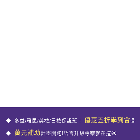
優惠五折學到會
多益/雅思/英檢/日檢保證班！
🤩
萬元補助
計畫開跑!語言升級專案就在這🤩