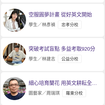
空服圓夢計畫 從好英文開始
學生／林彥禎
忠孝分校
突破考試盲點 多益考取920分
學生／林建志
公益分校
細心培育蘭花 用英文耕耘全球
商機
園藝家／周瑞琪
羅東分校