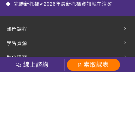
完勝新托福✔2026年最新托福資訊就在這💯
熱門課程
英文會話
學習資源
開口溜英文
英文部落格
數位學習
多益課程
開課查詢
線上諮詢
索取課表
巨匠美語數位學院
雅思課程
社群
學員專區
巨匠日語數位學院
全民英檢
就愛嗑英文吐司FB
Line 官方帳號
巨匠教育集團
粉絲團
Line官方
影音
Instagram
巨匠電腦數位學院
商用英文
就愛嗑英文吐司IG
巨匠教育集團
其他
英文有益思FB
巨匠線上真人
關於我們
OneのJapan粉絲團
巨匠東大日語
人才招募
巨匠美語YouTube
i World JR
Recruiting
OneのJapan YouTube