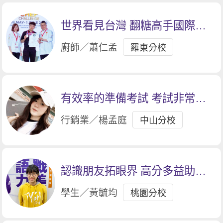
世界看見台灣 翻糖高手國際奪
銀
廚師／蕭仁孟
羅東分校
有效率的準備考試 考試非常受
用
行銷業／楊孟庭
中山分校
認識朋友拓眼界 高分多益助升
學
學生／黃毓均
桃園分校