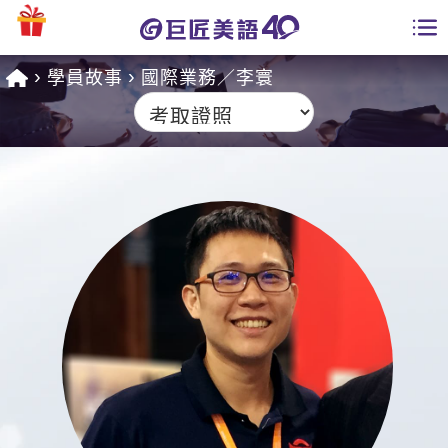
學員故事
國際業務／李寰
學員專區
課程總覽
日語課程總表
開課查詢
英文課程總表
全國分校
英文會話
免費資源
商用英文
英文部落格
師資團隊
英文檢定
多益秒學堂
學習分享
能力養成
TOEIC 多益課程