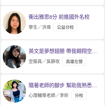
衝出雅思8分 前進國外名校
學生／洪瑋
公益分校
英文是夢想翅膀 帶我翱翔空服
人生
空服員／吳靜玫
高雄左營
隨著老師的腳步 幫助我熟悉題
型
心理輔導老師／李昕
分校