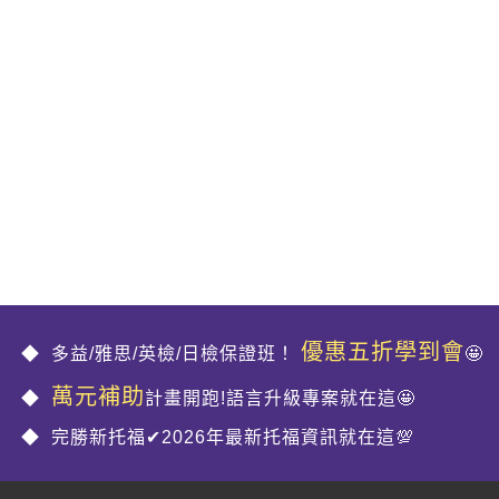
優惠五折學到會
多益/雅思/英檢/日檢保證班！
🤩
萬元補助
計畫開跑!語言升級專案就在這🤩
完勝新托福✔2026年最新托福資訊就在這💯