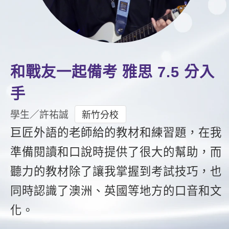
影音學英文
學員故事
IELTS 雅思課程
校園贊助
特色課程
自然發音
英文能力測驗
GEPT 全民英檢課程
學員讚出來
英文聽力養成
線上真人
主題課程
企業服務
TOEFL 托福課程
開口溜英文
活動花絮
英語俱樂部
更多
日語
和戰友一起備考 雅思 7.5 分入
Recruiting
旅遊英文
ECAM
韓語
手
一對一家教
基礎字彙
Let's Talk
西班牙語
學生／許祐誠
新竹分校
企業訓練
情境閱讀
巨匠外語的老師給的教材和練習題，在我
外語即時通
點讀筆教材
準備閱讀和口說時提供了很大的幫助，而
英文文法技巧
兒童美語
數位學習教材
聽力的教材除了讓我掌握到考試技巧，也
英文寫作
同時認識了澳洲、英國等地方的口音和文
TED Talks
化。
CNN聽力強化