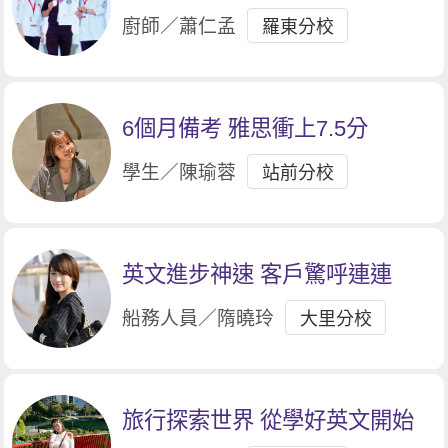
銀
廚師／蕭仁孟
羅東分校
6個月備考 雅思衝上7.5分
學生／陳瑜蓉
站前分校
英文進步神速 客戶驚呼連連
船務人員／隋曉玲
大里分校
旅行探索世界 從學好英文開始