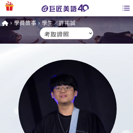
學員故事
學生／許祐誠
學員專區
課程總覽
日語課程總表
開課查詢
英文課程總表
全國分校
英文會話
免費資源
商用英文
英文部落格
師資團隊
英文檢定
多益秒學堂
學習分享
能力養成
TOEIC 多益課程