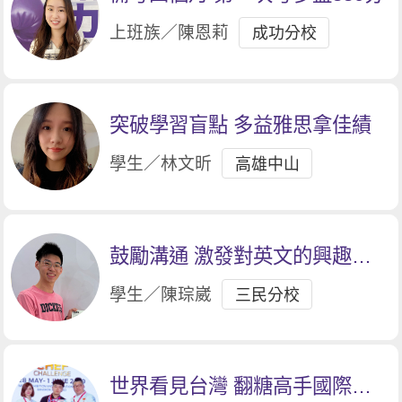
上班族／陳恩莉
成功分校
突破學習盲點 多益雅思拿佳績
學生／林文昕
高雄中山
鼓勵溝通 激發對英文的興趣與
動機
學生／陳琮崴
三民分校
世界看見台灣 翻糖高手國際奪