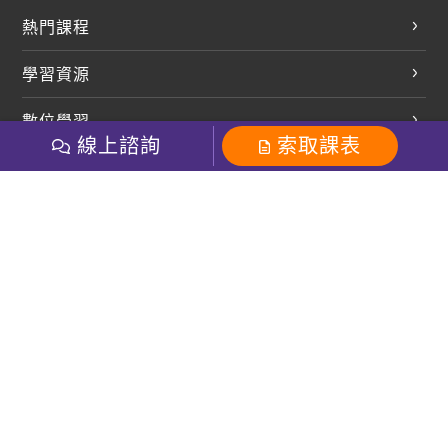
熱門課程
英文會話
學習資源
開口溜英文
英文部落格
數位學習
多益課程
開課查詢
線上諮詢
索取課表
巨匠美語數位學院
雅思課程
社群
學員專區
巨匠日語數位學院
全民英檢
就愛嗑英文吐司FB
Line 官方帳號
巨匠教育集團
粉絲團
Line官方
影音
Instagram
巨匠電腦數位學院
商用英文
就愛嗑英文吐司IG
巨匠教育集團
其他
英文有益思FB
巨匠線上真人
關於我們
OneのJapan粉絲團
巨匠東大日語
人才招募
巨匠美語YouTube
i World JR
Recruiting
OneのJapan YouTube
窩課360
講師專區
周一至周五09：00-18：00
巨匠電腦
免付費客服專線：0800-231-381
防詐騙提醒