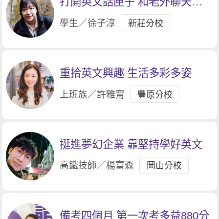
打開英文話匣子 和老外聊天不
冷場
學生／徐子淳
新莊分校
重拾英文興趣 生活多彩多姿
上班族／許雅甯
豐原分校
挺進夢幻企業 靠堅持學好英文
高鐵技師／楊富森
岡山分校
備考四個月 第一次考多益880分