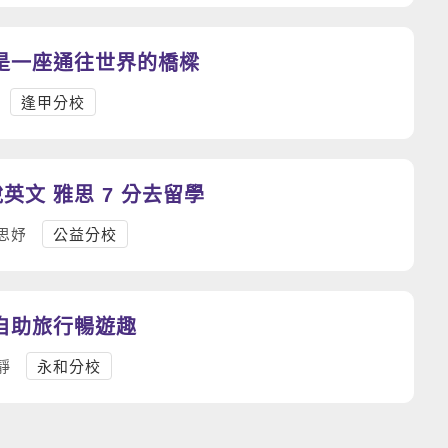
是一座通往世界的橋樑
逢甲分校
英文 雅思 7 分去留學
思妤
公益分校
自助旅行暢遊趣
靜
永和分校