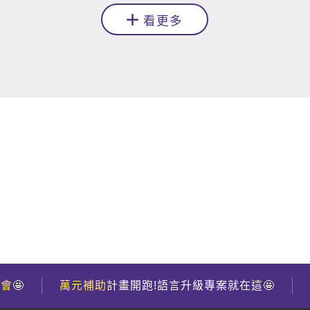
看更多
到會
🤩
萬元補助
計畫開跑!語言升級專案就在這🤩