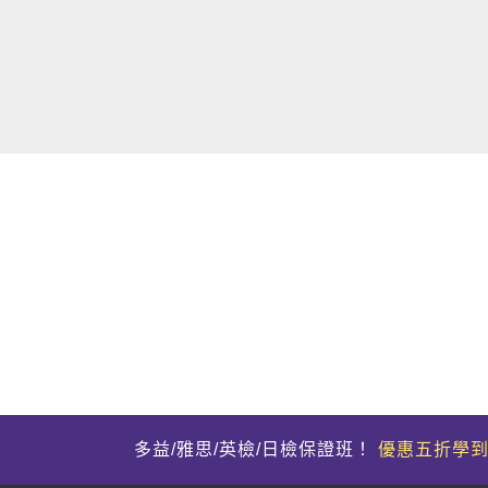
多益/雅思/英檢/日檢保證班！
優惠五折學