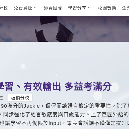
分校
免費資源
師資團隊
學習分享
校園贊助
企
英文部落格
多益秒學堂
學員故事
影音學英文
學員讚出來
英文能力
能力養成
多益課程
自然發音
英文聽力養成
雅思課程
開口溜英文
旅遊英文
全民英檢課
基礎字彙
情境閱讀
英文文法技巧
英文寫作
托福課程
Cengage TED
CNN聽力強化
Talks
學習、有效輸出 多益考滿分
新聞英文
杰
板橋分校
90滿分的Jackie，侃侃而談語言檢定的重要性。除了
，同步強化了語言敏感度與口說能力。上了巨匠外語的
 也讓學習不再侷限於input，畢竟會話課不僅僅是提