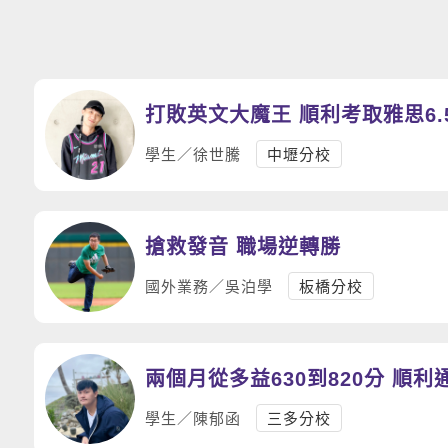
打敗英文大魔王 順利考取雅思6
學生／徐世騰
中壢分校
搶救發音 職場逆轉勝
國外業務／吳泊學
板橋分校
兩個月從多益630到820分 順
學生／陳郁函
三多分校