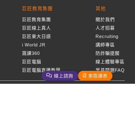
巨匠教育集團
其他
巨匠教育集團
關於我們
巨匠線上真人
人才招募
巨匠東大日語
Recruiting
i World JR
講師專區
窩課360
防詐騙提醒
巨匠電腦
線上體驗專區
巨匠電腦直播教學
常見問題FAQ
線上諮詢
索取課表
周一至周五09：00-18：00
免付費客服專線：0800-231-381
巨匠美語版權所有
2026 Gjun information Co., Ltd.All Rights Reserved
客服信箱