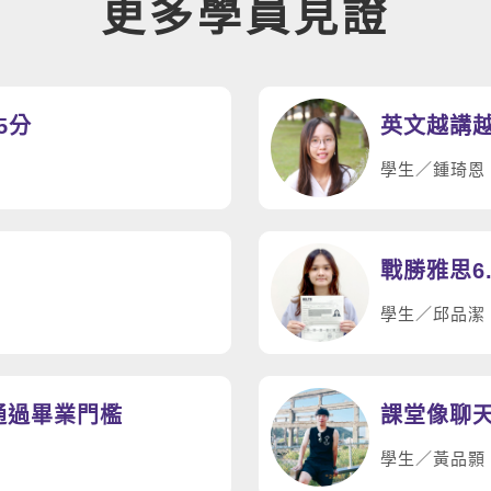
更多學員見證
.5分
英文越講越
學生／鍾琦恩
學生／邱品潔
利通過畢業門檻
學生／黃品顥