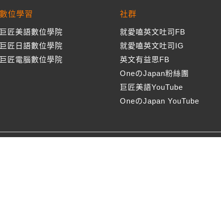
數位學習
社群
巨匠美語數位學院
就愛嗑英文吐司FB
巨匠日語數位學院
就愛嗑英文吐司IG
巨匠電腦數位學院
英文有益思FB
OneのJapan粉絲團
巨匠美語YouTube
OneのJapan YouTube