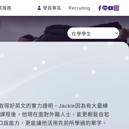
學員專區
Recruiting
業服務
測驗
活動花絮
特色課程
線上真人
更多
主題課程
日語
一對一家教
英語俱樂
韓語
企業訓練
部
西班牙語
點讀筆教材
ECAM
外語即時
數位學習教
Let's Talk
通
材
兒童美語
取得好英文的實力證明，Jackie因為有大量練
課程後，他現在面對外籍人士，能更輕鬆自若
升口說能力，更能讓他活用先前所學過的單字。