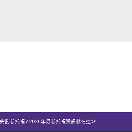
完勝新托福✔2026年最新托福資訊就在這💯