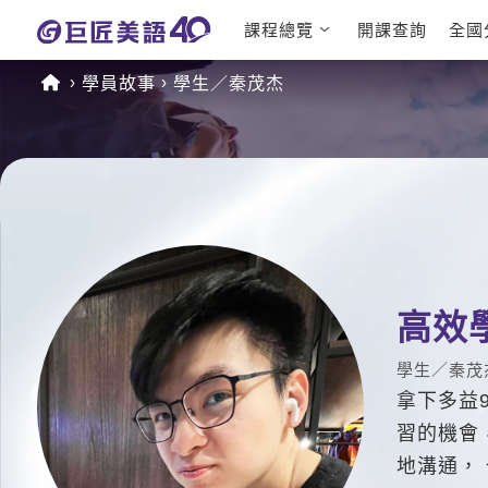
課程總覽
開課查詢
全國
日語課程總
英文檢定
學員故事
學生／秦茂杰
表
TOEIC 
英文課程總
IELTS 
表
GEPT 
英文會話
程
商用英文
TOEFL 
高效
學生／秦茂
拿下多益9
習的機會
地溝通，