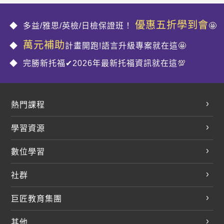
優惠五折學到會
多益/雅思/英檢/日檢保證班！
🤩
萬元補助
計畫開跑!語言升級專案就在這🤩
完勝新托福✔2026年最新托福資訊就在這💯
熱門課程
英文會話
學習資源
開口溜英文
英文部落格
數位學習
多益課程
開課查詢
巨匠美語數位學院
雅思課程
社群
學員專區
巨匠日語數位學院
全民英檢
就愛嗑英文吐司FB
Line 官方帳號
巨匠教育集團
巨匠電腦數位學院
商用英文
就愛嗑英文吐司IG
巨匠教育集團
其他