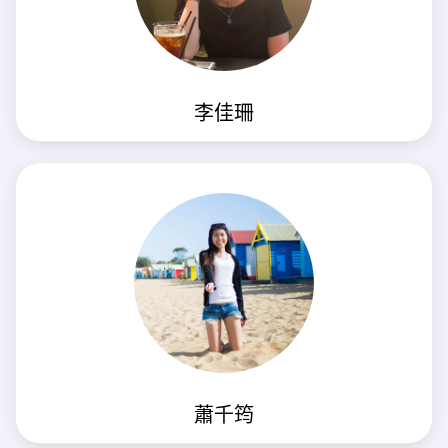
李佳珊
蕭千筠