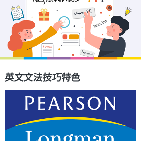
影音學英文
學員故事
IELTS 雅思課程
校園贊助
特色課程
自然發音
英文能力測驗
GEPT 全民英檢課程
學員讚出來
英文聽力養成
線上真人
主題課程
企業服務
TOEFL 托福課程
開口溜英文
活動花絮
英語俱樂部
更多
日語
Recruiting
旅遊英文
ECAM
韓語
一對一家教
基礎字彙
Let's Talk
西班牙語
企業訓練
英文文法技巧特色
情境閱讀
外語即時通
點讀筆教材
英文文法技巧
兒童美語
數位學習教材
英文寫作
Cengage TED Talks
CNN聽力強化