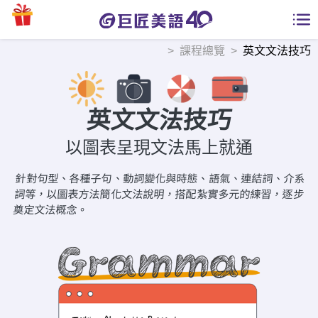
課程總覽
英文文法技巧
學員專區
課程總覽
英文文法技巧
日語課程總表
開課查詢
以圖表呈現文法馬上就通
英文課程總表
針對句型、各種子句、動詞變化與時態、語氣、連結詞、介系
全國分校
詞等，以圖表方法簡化文法說明，搭配紮實多元的練習，逐步
英文會話
奠定文法概念。
免費資源
商用英文
英文部落格
師資團隊
英文檢定
多益秒學堂
學習分享
能力養成
TOEIC 多益課程