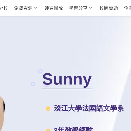
分校
免費資源
師資團隊
學習分享
校園贊助
企
英文部落格
多益秒學堂
學員故事
影音學英文
學員讚出來
英文能力
能力養成
 多益課程
自然發音
英文聽力養成
 雅思課程
開口溜英文
旅遊英文
全民英檢課程
基礎字彙
情境閱讀
E
 托福課程
英文文法技巧
英文寫作
L
TED Talks
CNN聽力強化
Sunny
新聞英文
淡江大學法國語文學系
3年教學經驗