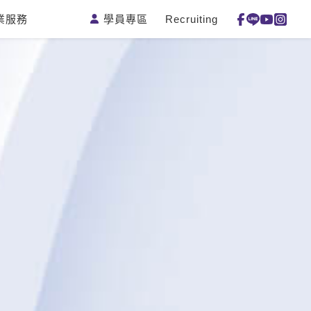
學員專區
Recruiting
業服務
測驗
活動花絮
特色課程
線上真人
更多
主題課程
日語
一對一家教
英語俱樂部
韓語
企業訓練
CAM
西班牙語
點讀筆教材
et's Talk
外語即時通
數位學習教材
兒童美語