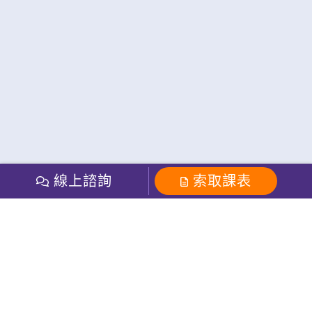
線上諮詢
索取課表
粉絲團
Line官方
影音
Instagram
索取免費課程