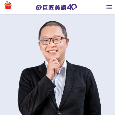
學員專區
課程總覽
日語課程總表
開課查詢
英文課程總表
全國分校
英文會話
免費資源
商用英文
英文部落格
師資團隊
英文檢定
多益秒學堂
學習分享
能力養成
TOEIC 多益課程