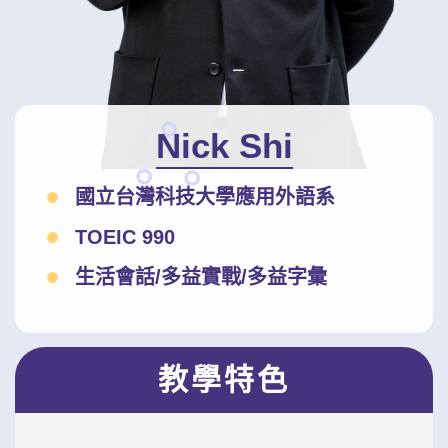
影音學英文
學員故事
IELTS 雅思課程
校園贊助
特色課程
自然發音
英文能力測驗
GEPT 全民英檢課程
學員讚出來
英文聽力養成
線上真人
主題課程
企業服務
TOEFL 托福課程
開口溜英文
活動花絮
英語俱樂部
更多
日語
Nick Shi
Recruiting
旅遊英文
ECAM
韓語
一對一家教
國立台灣科技大學應用外語系
基礎字彙
Let's Talk
西班牙語
企業訓練
TOEIC 990
情境閱讀
外語即時通
點讀筆教材
生活會話/多益實戰/多益字彙
英文文法技巧
兒童美語
數位學習教材
英文寫作
教學特色
TED Talks
CNN聽力強化