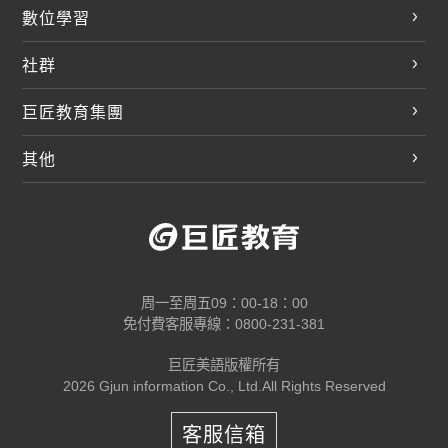
英文部落格
數位學習
多益課程
開課查詢
巨匠美語數位學院
雅思課程
社群
學員專區
巨匠日語數位學院
全民英檢
就愛嗑英文吐司FB
Line 官方帳號
巨匠教育集團
巨匠電腦數位學院
商用英文
就愛嗑英文吐司IG
巨匠教育集團
其他
英文有益思FB
巨匠線上真人
關於我們
OneのJapan粉絲團
巨匠東大日語
人才招募
巨匠美語YouTube
i World JR
Recruiting
OneのJapan YouTube
窩課360
講師專區
周一至周五09：00-18：00
巨匠電腦
免付費客服專線：0800-231-381
防詐騙提醒
巨匠電腦直播教學
巨匠美語版權所有
線上體驗專區
2026 Gjun information Co., Ltd.All Rights Reserved
常見問題FAQ
客服信箱