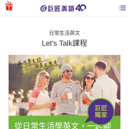
學員專區
日常生活英文
課程總覽
Let's Talk課程
日語課程總表
開課查詢
英文課程總表
全國分校
英文會話
免費資源
商用英文
英文部落格
師資團隊
英文檢定
多益秒學堂
學習分享
從日常生活學英文，一起聊
能力養成
TOEIC 多益課程