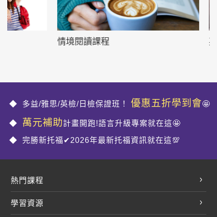
情境閱讀課程
英文文法技巧
優惠五折學到會
多益/雅思/英檢/日檢保證班！
🤩
萬元補助
計畫開跑!語言升級專案就在這🤩
完勝新托福✔2026年最新托福資訊就在這💯
熱門課程
英文會話
學習資源
開口溜英文