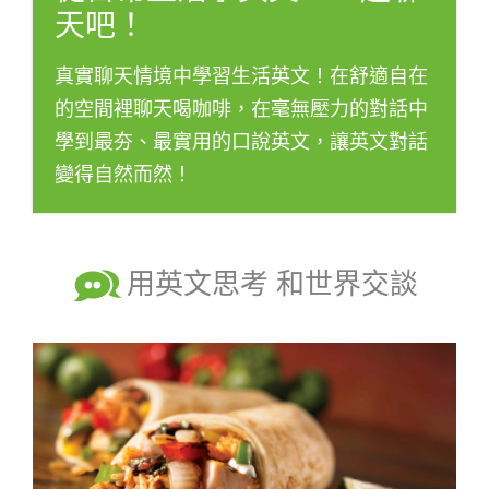
影音學英文
天吧！
學員故事
IELTS 雅思課程
校園贊助
特色課程
自然發音
英文能力測驗
真實聊天情境中學習生活英文！在舒適自在
GEPT 全民英檢課程
學員讚出來
英文聽力養成
線上真人
主題課程
企業服務
的空間裡聊天喝咖啡，在毫無壓力的對話中
TOEFL 托福課程
開口溜英文
活動花絮
英語俱樂部
學到最夯、最實用的口說英文，讓英文對話
更多
日語
Recruiting
變得自然而然！
旅遊英文
ECAM
韓語
一對一家教
基礎字彙
Let's Talk
西班牙語
企業訓練
情境閱讀
用英文思考 和世界交談
外語即時通
點讀筆教材
英文文法技巧
兒童美語
數位學習教材
英文寫作
Cengage TED Talks
CNN聽力強化