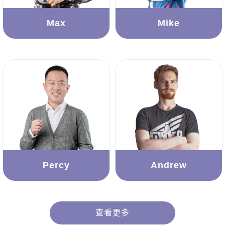
Max
Mike
Percy
Andrew
查看更多