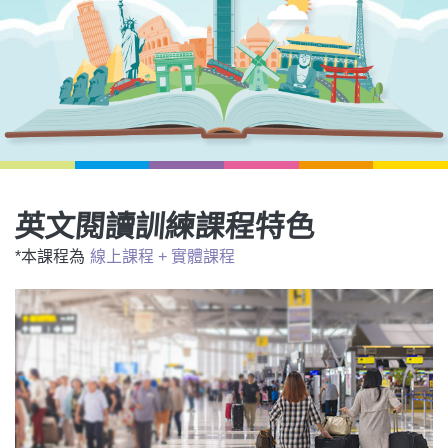
影音學英文
學員故事
IELTS 雅思課程
校園贊助
特色課程
自然發音
英文能力測驗
GEPT 全民英檢課程
學員讚出來
英文聽力養成
線上真人
主題課程
企業服務
TOEFL 托福課程
開口溜英文
活動花絮
英語俱樂部
更多
日語
Recruiting
旅遊英文
ECAM
韓語
一對一家教
基礎字彙
Let's Talk
英文閱讀訓練課程特色
西班牙語
企業訓練
情境閱讀
*本課程為
線上課程 + 實體課程
外語即時通
點讀筆教材
英文文法技巧
兒童美語
數位學習教材
英文寫作
TED Talks
CNN聽力強化