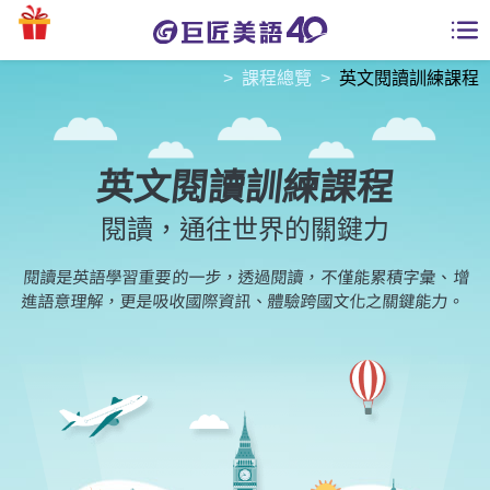
課程總覽
英文閱讀訓練課程
學員專區
課程總覽
英文閱讀訓練課程
日語課程總表
開課查詢
閱讀，通往世界的關鍵力
英文課程總表
閱讀是英語學習重要的一步，透過閱讀，不僅能累積字彙、增
全國分校
進語意理解，更是吸收國際資訊、體驗跨國文化之關鍵能力。
英文會話
免費資源
商用英文
英文部落格
師資團隊
英文檢定
多益秒學堂
學習分享
能力養成
TOEIC 多益課程