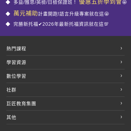
優惠五折學到會
多益/雅思/英檢/日檢保證班！
🤩
萬元補助
計畫開跑!語言升級專案就在這🤩
完勝新托福✔2026年最新托福資訊就在這💯
熱門課程
英文會話
學習資源
開口溜英文
英文部落格
數位學習
多益課程
開課查詢
巨匠美語數位學院
雅思課程
社群
學員專區
巨匠日語數位學院
全民英檢
就愛嗑英文吐司FB
Line 官方帳號
巨匠教育集團
巨匠電腦數位學院
商用英文
就愛嗑英文吐司IG
巨匠教育集團
其他
英文有益思FB
巨匠線上真人
關於我們
OneのJapan粉絲團