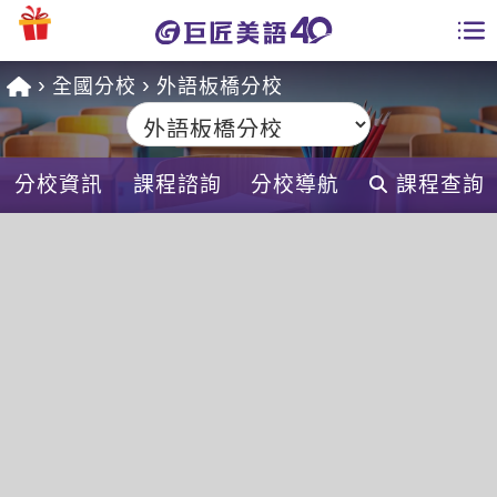
全國分校
外語板橋分校
學員專區
課程總覽
分校資訊
課程諮詢
分校導航
課程查詢
日語課程總表
開課查詢
英文課程總表
全國分校
英文會話
免費資源
商用英文
英文部落格
師資團隊
英文檢定
多益秒學堂
學習分享
能力養成
TOEIC 多益課程