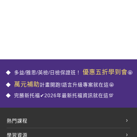
優惠五折學到會
多益/雅思/英檢/日檢保證班！
🤩
萬元補助
計畫開跑!語言升級專案就在這🤩
完勝新托福✔2026年最新托福資訊就在這💯
熱門課程
英文會話
學習資源