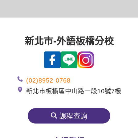
影音學英文
學員故事
IELTS 雅思課程
校園贊助
特色課程
自然發音
英文能力測驗
GEPT 全民英檢課程
學員讚出來
英文聽力養成
線上真人
主題課程
企業服務
TOEFL 托福課程
開口溜英文
活動花絮
新北市-外語板橋分校
英語俱樂部
更多
日語
Recruiting
旅遊英文
ECAM
韓語
一對一家教
基礎字彙
Let's Talk
西班牙語
企業訓練
情境閱讀
(02)8952-0768
外語即時通
點讀筆教材
新北市板橋區中山路一段10號7樓
英文文法技巧
兒童美語
數位學習教材
英文寫作
課程查詢
TED Talks
CNN聽力強化