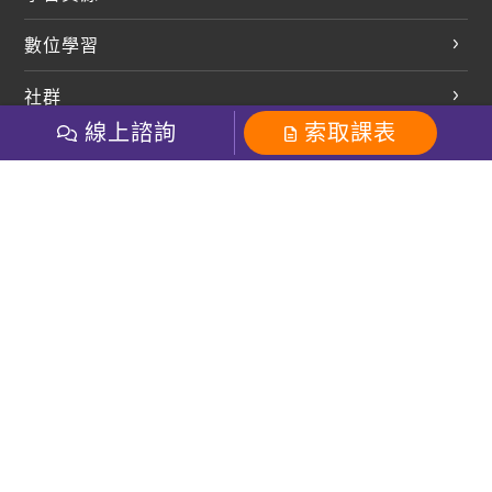
開口溜英文
英文部落格
數位學習
多益課程
開課查詢
巨匠美語數位學院
雅思課程
社群
學員專區
巨匠日語數位學院
線上諮詢
索取課表
全民英檢
就愛嗑英文吐司FB
Line 官方帳號
巨匠教育集團
巨匠電腦數位學院
商用英文
就愛嗑英文吐司IG
巨匠教育集團
其他
粉絲團
Line官方
影音
Instagram
英文有益思FB
巨匠線上真人
關於我們
OneのJapan粉絲團
巨匠東大日語
人才招募
巨匠美語YouTube
i World JR
Recruiting
OneのJapan YouTube
窩課360
講師專區
周一至周五09：00-18：00
巨匠電腦
免付費客服專線：0800-231-381
防詐騙提醒
巨匠電腦直播教學
巨匠美語版權所有
線上體驗專區
2026 Gjun information Co., Ltd.All Rights Reserved
常見問題FAQ