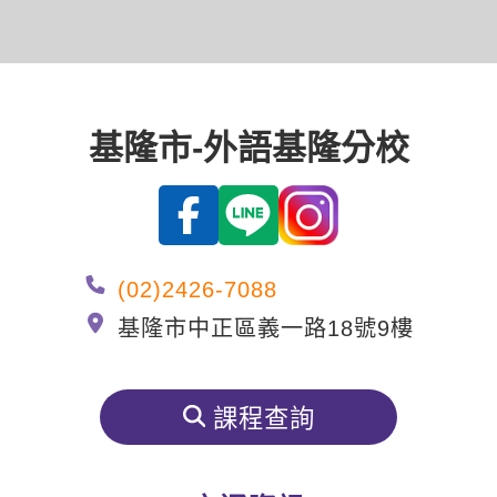
影音學英文
學員故事
IELTS 雅思課程
校園贊助
特色課程
自然發音
英文能力測驗
GEPT 全民英檢課程
學員讚出來
英文聽力養成
線上真人
主題課程
企業服務
TOEFL 托福課程
開口溜英文
活動花絮
基隆市-外語基隆分校
英語俱樂部
更多
日語
Recruiting
旅遊英文
ECAM
韓語
一對一家教
基礎字彙
Let's Talk
西班牙語
企業訓練
情境閱讀
(02)2426-7088
外語即時通
點讀筆教材
基隆市中正區義一路18號9樓
英文文法技巧
兒童美語
數位學習教材
英文寫作
課程查詢
Cengage TED Talks
CNN聽力強化