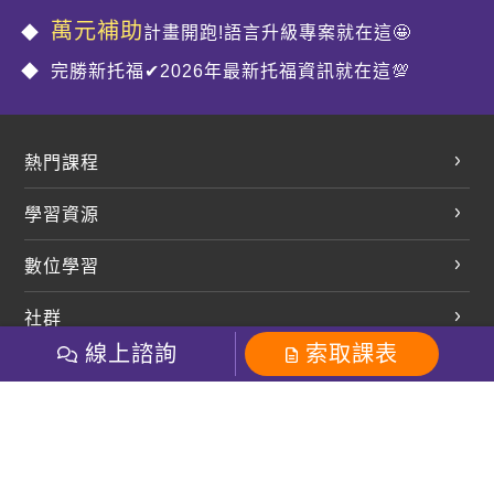
萬元補助
計畫開跑!語言升級專案就在這🤩
完勝新托福✔2026年最新托福資訊就在這💯
熱門課程
英文會話
學習資源
開口溜英文
英文部落格
數位學習
多益課程
開課查詢
巨匠美語數位學院
雅思課程
社群
學員專區
巨匠日語數位學院
線上諮詢
索取課表
全民英檢
就愛嗑英文吐司FB
Line 官方帳號
巨匠教育集團
巨匠電腦數位學院
商用英文
就愛嗑英文吐司IG
巨匠教育集團
其他
粉絲團
Line官方
影音
Instagram
英文有益思FB
巨匠線上真人
關於我們
OneのJapan粉絲團
巨匠東大日語