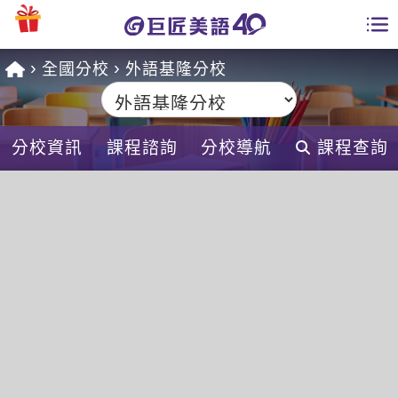
全國分校
外語基隆分校
學員專區
課程總覽
分校資訊
課程諮詢
分校導航
課程查詢
日語課程總表
開課查詢
英文課程總表
全國分校
英文會話
免費資源
商用英文
英文部落格
師資團隊
英文檢定
多益秒學堂
學習分享
能力養成
TOEIC 多益課程