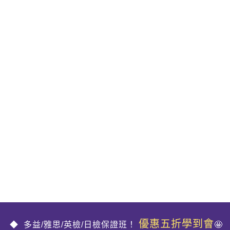
優惠五折學到會
多益/雅思/英檢/日檢保證班！
🤩