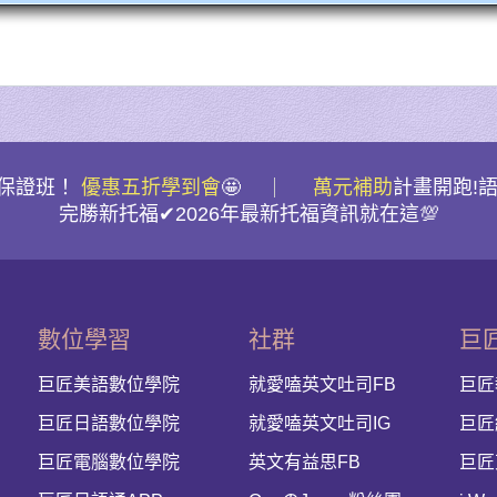
檢保證班！
優惠五折學到會
🤩
萬元補助
計畫開跑!
完勝新托福✔2026年最新托福資訊就在這💯
數位學習
社群
巨
巨匠美語數位學院
就愛嗑英文吐司FB
巨匠
巨匠日語數位學院
就愛嗑英文吐司IG
巨匠
巨匠電腦數位學院
英文有益思FB
巨匠