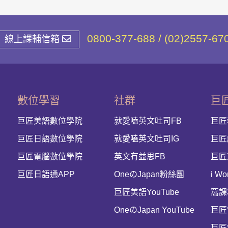
0800-377-688 / (02)2557-67
線上課輔信箱
數位學習
社群
巨
巨匠美語數位學院
就愛嗑英文吐司FB
巨匠
巨匠日語數位學院
就愛嗑英文吐司IG
巨匠
巨匠電腦數位學院
英文有益思FB
巨匠
巨匠日語通APP
OneのJapan粉絲團
i Wo
巨匠美語YouTube
窩課
OneのJapan YouTube
巨匠
巨匠