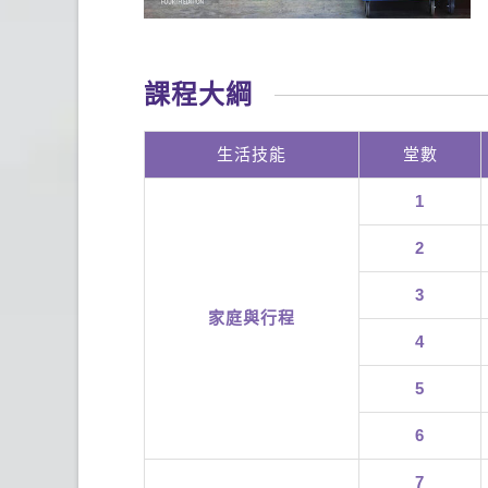
課程大綱
生活技能
堂數
1
2
3
家庭與行程
4
5
6
7