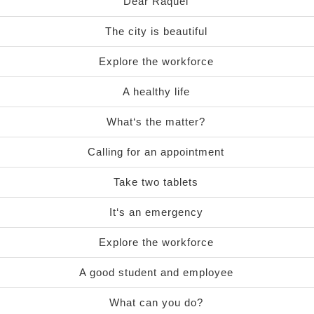
Dear Raquel
The city is beautiful
Explore the workforce
A healthy life
What‘s the matter?
Calling for an appointment
Take two tablets
It‘s an emergency
Explore the workforce
A good student and employee
What can you do?