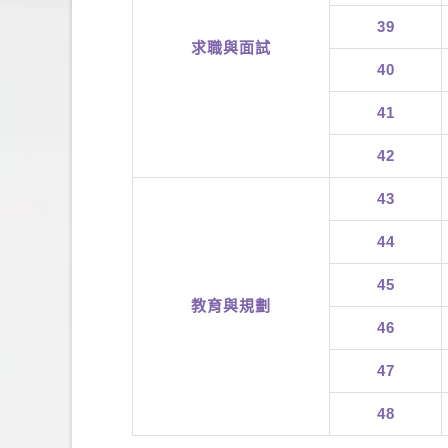
39
求職與面試
40
41
42
43
44
45
教育與規劃
46
47
48