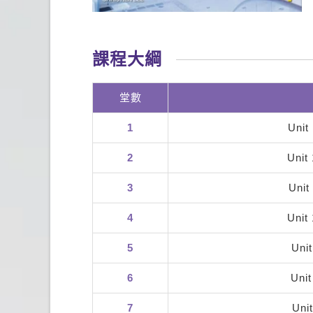
課程大綱
堂數
1
Unit
2
Unit
3
Unit
4
Unit
5
Uni
6
Unit
7
Uni