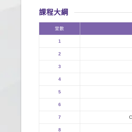
課程大綱
堂數
1
2
3
4
5
6
7
C
8